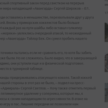
гласный спортивный закон перед свистком на перерыв
и
н мира нападающий «Авангарда» Сергей Широков – 0:1.
17
еди оставались в меньшинстве, перехватывали друг у друга
кей. Вновь у приморских хоккеистов было больше
 И каждый раз на пути шайбы либо вставал голкипер
да «моряки» увлеклись очередной атакой, то неожиданный
ер «Авангарда» Тэйлор Бек. Он сумел пробить нашего
сточники пытались если не сравнять его, то хотя бы забить
акже были. Но не сложилось. Было видно, что в завершающей
идимо, они уступили еще и в физической подготовке.
есто в турнирной таблице.
оманды придерживались атакующего хоккея. Такой хоккей
нашей стороны в этот раз не было, – подвел на пресс-
«Адмирала» Сергей Светлов. – Хочу также отметить первый
 пятиминутное удаление у соперника, которые мы, к
росы к своим нападающим по агрессивности. В атаке на
ю игру в пас. Лишние передачи не позволили нам