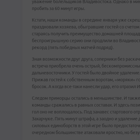
уважение болельщиков Владивостока. Однако в мин
пробить за 60 минут игры.
Кстати, наши команды в середине января уже скре
праздновали хозяева, обыгравшие гостей со счетом 4
стараясь получить преимущество домашней площа
беспроигрышную серию они продлили во Владивосто
рекорд (пять победных матчей подряд).
Зная возможности друг друга, соперники без раскач
встреча приобрела очень острый, бескомпромиссны
дальневосточники. У гостей было двойное удаление
Прижав гостей к собственным воротам, «моряки» г
бросок. А когда все-таки нанесли удар, его отразил 
Следом приморцы остались в меньшинстве. И также
команды сражались в равных составах. И здесь поз
гол оно не воплощалось. Под занавес стартового от
Захарчуке. Пять минут штрафа, а заодно и удаление 
силовых единоборств в этой игре было предостаточ
очередном большинстве атаковали яростно, но без