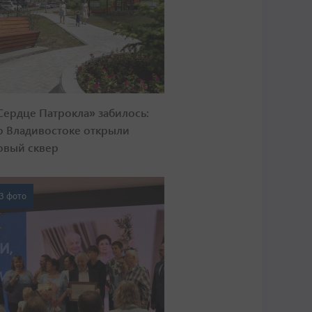
Сердце Патрокла» забилось:
о Владивостоке открыли
овый сквер
3 фото