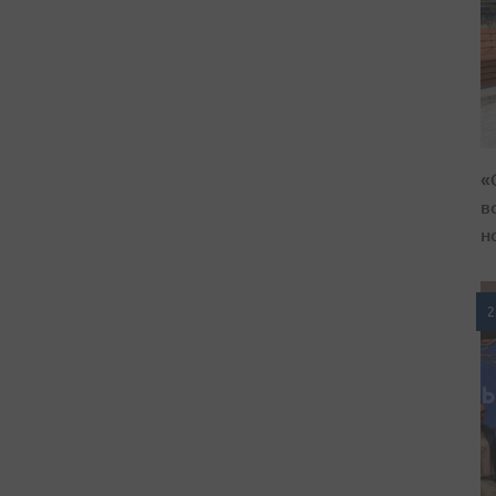
«
в
н
2