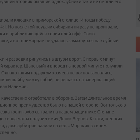
увший вторник бывшие одноклубники так и не смогли его
щивали клюшки в приморской столице. И тогда победу
:1. Но после той неудачи сибиряки ни разу не проиграли,
дки в приближающейся серии плей-офф. Свою
ке, а вот приморцам не удалось замахнуться на клубный
ки и разведки ринулись на штурм ворот. С первых минут
й характер. Шанс выйти вперед на первой минуте получили
. Однако таким подарком хозяева не воспользовались,
оняли шайбу между собой, не решаясь на завершающий
Иван Налимов.
 качественно отработали в обороне. Затем длительное время
иционное преимущество было на нашей стороне. Вот только в
резка гости грубо сыграли на нашем защитнике Степане
до конца матча получил омич Денис Зернов. Кстати, жестких
но, даже арбитров валили на лед. «Моряки» в своем
успешно.
П