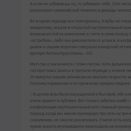
А если не забиваешь ты, то забивают тебе. Этот не
реализовал олимпийский чемпион и дважды чемпио
Во втором периоде все повторилось. Клубы по очер
инициативу, играли в открытый наступательный хок
возможностей на изменение в счете в свою пользу.
«ястребов», либо она рикошетила от штанги. А ког
рывок к нашим воротам совершил канадский легион
вратаря Антона Красоткина – 0:2.
Матч так и закончился с этим счетом. Хотя дальнево
гол престижа. Шансы в третьем периоде у хозяев т
20-минутке нашим землякам не хватало скорости, в
Поэтому поражение и по-прежнему предпоследнее м
– В целом игра была насыщенной и быстрой, обе к
очень нравится публике. Вот только забитых шайб с 
конференции неутешительный итог главный тренер 
период, когда мы имели преимущество пять на три и
сожалению, не смогли реализовать. У меня есть воп
чужие ворота неоправданно переходили на ненужну