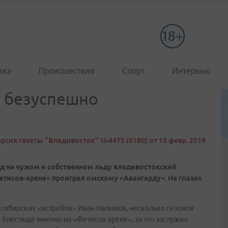
ика
Происшествия
Спорт
Интервью
о безуспешно
рсия газеты "Владивосток" №4475 (6180) от 15 февр. 2019
ед на чужом и собственном льду владивостокский
тисов-арене» проиграл омскому «Авангарду». На глазах
рь сибирских «ястребов» Иван Налимов, несколько сезонов
 блестяще именно на «Фетисов-арене», за что заслужил