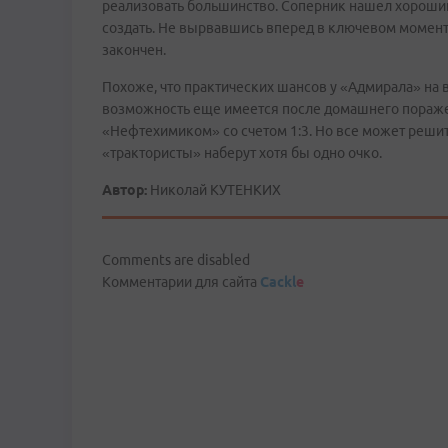
реализовать большинство. Соперник нашел хороший
создать. Не вырвавшись вперед в ключевом моменте
закончен.
Похоже, что практических шансов у «Адмирала» на 
возможность еще имеется после домашнего пораже
«Нефтехимиком» со счетом 1:3. Но все может решит
«трактористы» наберут хотя бы одно очко.
Автор:
Николай КУТЕНКИХ
Comments are disabled
Комментарии для сайта
Cackl
e