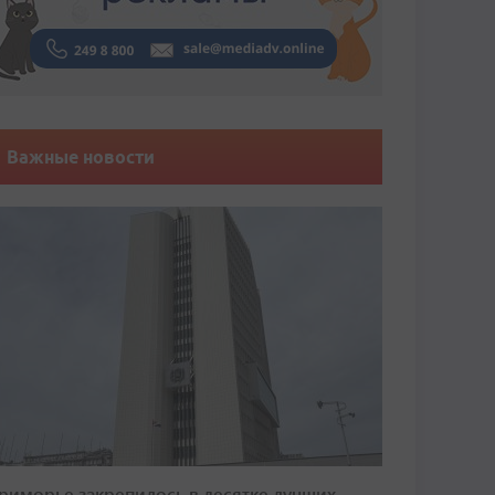
Важные новости
риморье закрепилось в десятке лучших