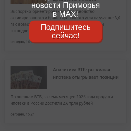
новости Приморья
Экспортно‑ориентированное производство
в MAX!
активированного и брикетированного угля на участке 3,6
га с возможностью льготного финансирования и
Подпишитесь
господдержки
сейчас!
сегодня, 16:24
Аналитика ВТБ: рыночная
ипотека отыгрывает позиции
По оценкам ВТБ, за семь месяцев 2026 года продажи
ипотеки в России достигли 2,6 трлн рублей
сегодня, 16:21