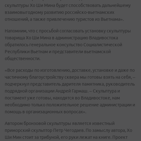
скульптуры Хо Ши Мина будет способствовать дальнейшему
взаимовыгодному развитию российско-вьетнамских
отношений, а также привлечению туристов из Вьетнама».
Напомним, что с просьбой согласовать установку скульптуры
товарища Хо Ши Мина в администрацию Владивостока
обратилось генеральное консульство Социалистической
Республики Вьетнам и представители вьетнамской
общественности.
«Все расходы по изготовлению, доставке, установке и даже по
частичному благоустройству сквера мы готовы взять на себя, –
подчеркнул представитель дарителя памятника, руководитель
подрядной организации Андрей Гармаш. – Скульптура и
постамент уже готовы, находятся во Владивостоке, нам
необходимо только положительное решение администрации и
помощь в организационных вопросах».
Автором бронзовой скульптуры является известный
приморский скульптор Петр Чегодаев. По замыслу автора, Хо
Ши Мин стоит за трибуной, его руки лежат на книге. Проект