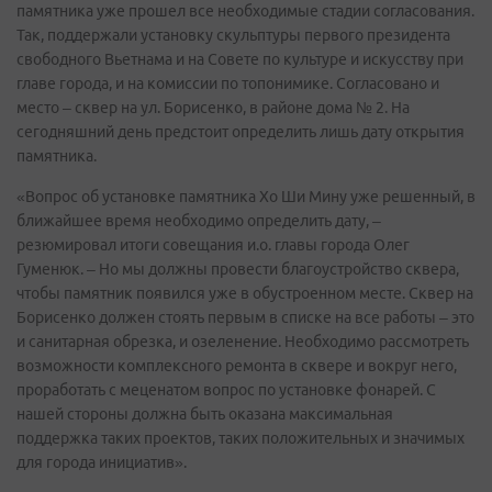
памятника уже прошел все необходимые стадии согласования.
Так, поддержали установку скульптуры первого президента
свободного Вьетнама и на Совете по культуре и искусству при
главе города, и на комиссии по топонимике. Согласовано и
место – сквер на ул. Борисенко, в районе дома № 2. На
сегодняшний день предстоит определить лишь дату открытия
памятника.
«Вопрос об установке памятника Хо Ши Мину уже решенный, в
ближайшее время необходимо определить дату, –
резюмировал итоги совещания и.о. главы города Олег
Гуменюк. – Но мы должны провести благоустройство сквера,
чтобы памятник появился уже в обустроенном месте. Сквер на
Борисенко должен стоять первым в списке на все работы – это
и санитарная обрезка, и озеленение. Необходимо рассмотреть
возможности комплексного ремонта в сквере и вокруг него,
проработать с меценатом вопрос по установке фонарей. С
нашей стороны должна быть оказана максимальная
поддержка таких проектов, таких положительных и значимых
для города инициатив».