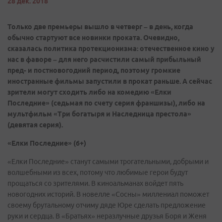
28 дек. 2018
Только две премьеры вышло в четверг – в день, когда
обычно стартуют все новинки проката. Очевидно,
сказалась политика протекционизма: отечественное кино у
нас в фаворе – для него расчистили самый прибыльный
пред- и постновогодний период, поэтому громкие
иностранные фильмы запустили в прокат раньше. А сейчас
зрители могут сходить либо на комедию «Елки
Последние» (седьмая по счету серия франшизы), либо на
мультфильм «Три богатыря и Наследница престола»
(девятая серия).
«Елки Последние» (6+)
«Елки Последние» станут самыми трогательными, добрыми и
волшебными из всех, потому что любимые герои будут
прощаться со зрителями. В киноальманах войдет пять
новогодних историй. В новелле «Сосны» миллениал поможет
своему брутальному отчиму дяде Юре сделать предложение
руки и сердца. В «Братьях» неразлучные друзья Боря и Женя