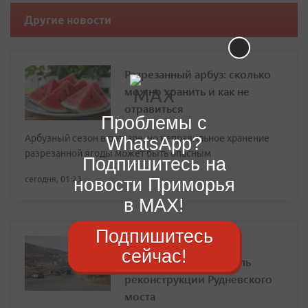
Другие новости
Разрезанный арбуз: сколько
можно хранить и как не
отравиться
Проблемы с
Арбузный сезон в разгаре, но неправильное хранение
WhatsApp?
разрезанной ягоды может быть опасным
Подпишитесь на
новости Приморья
сегодня, 01:23
в MAX!
Подпишитесь
Объявлен аукцион на
сейчас!
строительный контроль
реконструкции Рудневского
моста