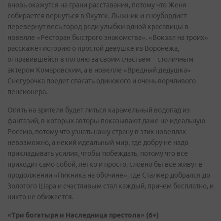
вновь окажутся на грани расставания, потому что Женя
собирается вернуться в Якутск. Лыжник и сноубордист
перевернут весь город ради улыбки одной красавицы в
новелле «Ресторан быстрого знакомства». «Вокзал на троих»
расскажет историю о простой девушке из Воронежа,
отправившейся в погоню за своим счастьем – столичным
актером Комаровским, а в новелле «Вредный дедушка»
Снегурочка поедет спасать одинокого и очень ворчливого
пенсионера.
Опять на зрителя будет литься карамельный водопад из
фантазий, в которых авторы показывают даже не идеальную
Россию, потому что узнать нашу страну в этих новеллах
невозможно, а некий идеальный мир, где добру не надо
прикладывать усилия, чтобы побеждать, потому что все
приходит само собой, легко и просто, словно бы все живут в
продолжении «Пикника на обочине», где Сталкер добрался до
Золотого Шара и счастливым стал каждый, причем бесплатно, и
никто не обижается.
«Три богатыря и Наследница престола» (6+)