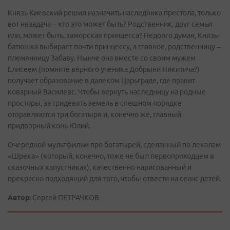
Князь Киевский решил назначить наследника престола, только
вот незадача – кто это может быть? Родственник, друг семьи
или, может быть, заморская принцесса? Недолго думая, Князь-
батюшка выбирает почти принцессу, а главное, родственницу –
племянницу Забаву. Нынче она вместе со своим мужем
Елисеем (помните верного ученика Добрыни Никитича?)
получает образование в далеком Царьграде, где правит
коварный Василевс. Чтобы вернуть наследницу на родные
просторы, за тридевять земель в спешном порядке
отправляются три богатыря и, конечно же, главный
придворный конь Юлий.
Очередной мультфильм про богатырей, сделанный по лекалам
«Шрека» (который, конечно, тоже не был первопроходцем в
сказочных капустниках), качественно нарисованный и
прекрасно подходящий для того, чтобы отвести на сеанс детей.
Автор:
Сергей ПЕТРАЧКОВ