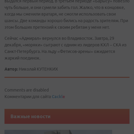
выдался первый период. В третьем периоде «Барысу» повезло
чуть больше, и они сумели забить гол. Жалко, что в концовке,
когда мы сменили вратаря, не смогли использовать свои
шансы. Две команды хорошо бились на радость зрителям. При
этом больших претензий к своим ребятам у меня нет.
Сейчас «Адмирал» вернулся во Владивосток. Завтра, 29
декабря, «моряки» сыграют с одним из лидеров КХЛ – СКА из
Санкт-Петербурга. На льду «Фетисов-арены» ожидается
жаркий поединок.
Автор:
Николай КУТЕНКИХ
Comments are disabled
Комментарии для сайта
Cackl
e
Важные новости