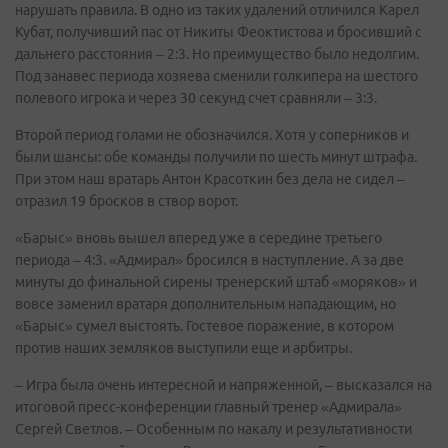
нарушать правила. В одно из таких удалений отличился Карел
Кубат, получивший пас от Никиты Феоктистова и бросивший с
дальнего расстояния – 2:3. Но преимущество было недолгим.
Под занавес периода хозяева сменили голкипера на шестого
полевого игрока и через 30 секунд счет сравняли – 3:3.
Второй период голами не обозначился. Хотя у соперников и
были шансы: обе команды получили по шесть минут штрафа.
При этом наш вратарь Антон Красоткин без дела не сидел –
отразил 19 бросков в створ ворот.
«Барыс» вновь вышел вперед уже в середине третьего
периода – 4:3. «Адмирал» бросился в наступление. А за две
минуты до финальной сирены тренерский штаб «моряков» и
вовсе заменил вратаря дополнительным нападающим, но
«Барыс» сумел выстоять. Гостевое поражение, в котором
против наших земляков выступили еще и арбитры.
– Игра была очень интересной и напряженной, – высказался на
итоговой пресс-конференции главный тренер «Адмирала»
Сергей Светлов. – Особенным по накалу и результативности