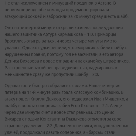
Не стал исключением и минувший поединок в Астане. В
первом периоде обе команды продемонстрировали
атакующий хоккей и забросили за 20 минут сразу шесть шайб.
Счет на четвертой минуте открыли хозяева после удаления
нашего защитника Артура Кармашкова – 1:0. Приморцы
бросились отыгрываться, и через четыре минуты им это
удалось. Однако судьи решили, что «моряки» забили шайбу с
нарушением правил, поэтому гол не засчитали, а его автора
Дениса Вихарева и вовсе отправили на скамейку штрафников.
Расстроенные такой несправедливостью, «адмиралы» в
меньшинстве сразу же пропустили шайбу – 2:0.
Однако гости быстро собрались с силами. Наша четвертая
пятерка на 11-й минуте разыграла классную комбинацию. В
атаку пошел Кирилл Дьяков, его поддержал Иван Мищенко, а
шайбу в ворота соперника забил Егор Яковлев – 2:1. А еще
через две минуты счет и вовсе стал равным. Это Денис
Вихарев с подачи Константина Глазычева отомстил за свое
странное удаление – 2:2. Дальневосточники, воодушевленные
удачей, продолжали давить соперника, а «барсы» стали