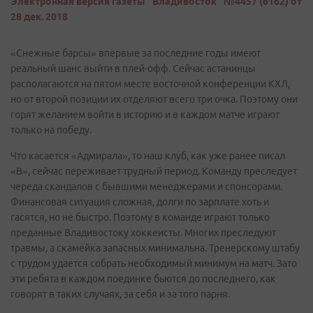
Электронная версия газеты "Владивосток" №4457 (6162) от
28 дек. 2018
«Снежные барсы» впервые за последние годы имеют
реальный шанс выйти в плей-офф. Сейчас астанинцы
располагаются на пятом месте восточной конференции КХЛ,
но от второй позиции их отделяют всего три очка. Поэтому они
горят желанием войти в историю и в каждом матче играют
только на победу.
Что касается «Адмирала», то наш клуб, как уже ранее писал
«В», сейчас переживает трудный период. Команду преследует
череда скандалов с бывшими менеджерами и спонсорами.
Финансовая ситуация сложная, долги по зарплате хоть и
гасятся, но не быстро. Поэтому в команде играют только
преданные Владивостоку хоккеисты. Многих преследуют
травмы, а скамейка запасных минимальна. Тренерскому штабу
с трудом удается собрать необходимый минимум на матч. Зато
эти ребята в каждом поединке бьются до последнего, как
говорят в таких случаях, за себя и за того парня.