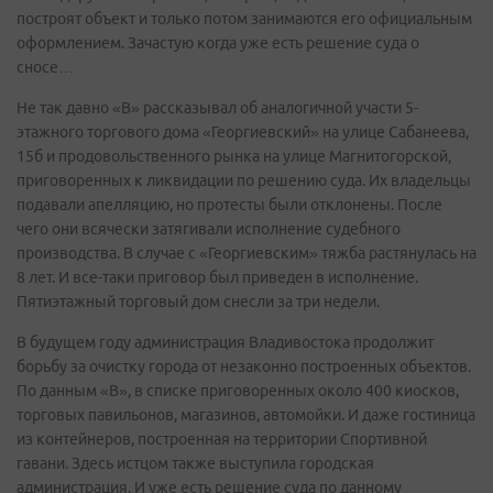
построят объект и только потом занимаются его официальным
оформлением. Зачастую когда уже есть решение суда о
сносе…
Не так давно «В» рассказывал об аналогичной участи 5-
этажного торгового дома «Георгиевский» на улице Сабанеева,
15б и продовольственного рынка на улице Магнитогорской,
приговоренных к ликвидации по решению суда. Их владельцы
подавали апелляцию, но протесты были отклонены. После
чего они всячески затягивали исполнение судебного
производства. В случае с «Георгиевским» тяжба растянулась на
8 лет. И все-таки приговор был приведен в исполнение.
Пятиэтажный торговый дом снесли за три недели.
В будущем году администрация Владивостока продолжит
борьбу за очистку города от незаконно построенных объектов.
По данным «В», в списке приговоренных около 400 киосков,
торговых павильонов, магазинов, автомойки. И даже гостиница
из контейнеров, построенная на территории Спортивной
гавани. Здесь истцом также выступила городская
администрация. И уже есть решение суда по данному