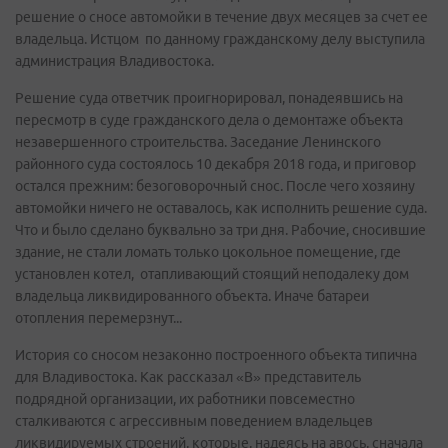
решение о сносе автомойки в течение двух месяцев за счет ее
владельца. Истцом по данному гражданскому делу выступила
администрация Владивостока.
Решение суда ответчик проигнорировал, понадеявшись на
пересмотр в суде гражданского дела о демонтаже объекта
незавершенного строительства. Заседание Ленинского
районного суда состоялось 10 декабря 2018 года, и приговор
остался прежним: безоговорочный снос. После чего хозяину
автомойки ничего не оставалось, как исполнить решение суда.
Что и было сделано буквально за три дня. Рабочие, сносившие
здание, не стали ломать только цокольное помещение, где
установлен котел, отапливающий стоящий неподалеку дом
владельца ликвидированного объекта. Иначе батареи
отопления перемерзнут...
История со сносом незаконно построенного объекта типична
для Владивостока. Как рассказал «В» представитель
подрядной организации, их работники повсеместно
сталкиваются с агрессивным поведением владельцев
ликвидируемых строений, которые, надеясь на авось, сначала