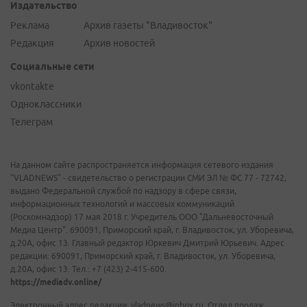
Издательство
Реклама
Архив газеты "Владивосток"
Редакция
Архив новостей
Социальные сети
vkontakte
Одноклассники
Телеграм
На данном сайте распространяется информация сетевого издания
"VLADNEWS" - свидетельство о регистрации СМИ ЭЛ № ФС 77 - 72742,
выдано Федеральной службой по надзору в сфере связи,
информационных технологий и массовых коммуникаций
(Роскомнадзор) 17 мая 2018 г. Учредитель ООО "Дальневосточный
Медиа Центр". 690091, Приморский край, г. Владивосток, ул. Уборевича,
д.20А, офис 13. Главный редактор Юркевич Дмитрий Юрьевич. Адрес
редакции: 690091, Приморский край, г. Владивосток, ул. Уборевича,
д.20А, офис 13. Тел.: +7 (423) 2-415-600.
https://mediadv.online/
Электронный адрес редакции: vladnews@inbox.ru. Отдел продаж