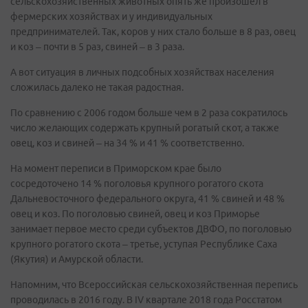
сельскохозяйственных животных опять же произошел в
фермерских хозяйствах и у индивидуальных
предпринимателей. Так, коров у них стало больше в 8 раз, овец
и коз – почти в 5 раз, свиней – в 3 раза.
А вот ситуация в личных подсобных хозяйствах населения
сложилась далеко не такая радостная.
По сравнению с 2006 годом больше чем в 2 раза сократилось
число желающих содержать крупный рогатый скот, а также
овец, коз и свиней – на 34 % и 41 % соответственно.
На момент переписи в Приморском крае было
сосредоточено 14 % поголовья крупного рогатого скота
Дальневосточного федерального округа, 41 % свиней и 48 %
овец и коз. По поголовью свиней, овец и коз Приморье
занимает первое место среди субъектов ДВФО, по поголовью
крупного рогатого скота – третье, уступая Республике Саха
(Якутия) и Амурской области.
Напомним, что Всероссийская сельскохозяйственная перепись
проводилась в 2016 году. В IV квартале 2018 года Росстатом