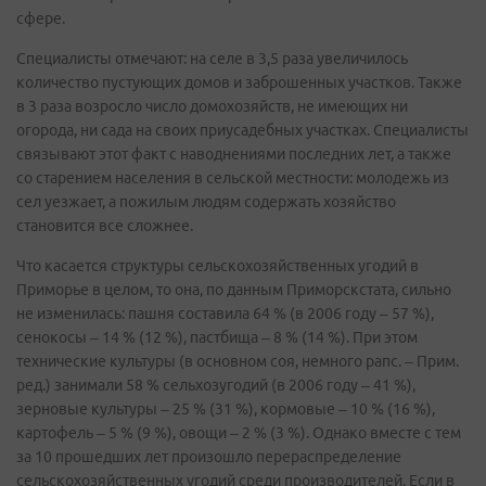
сфере.
Специалисты отмечают: на селе в 3,5 раза увеличилось
количество пустующих домов и заброшенных участков. Также
в 3 раза возросло число домохозяйств, не имеющих ни
огорода, ни сада на своих приусадебных участках. Специалисты
связывают этот факт с наводнениями последних лет, а также
со старением населения в сельской местности: молодежь из
сел уезжает, а пожилым людям содержать хозяйство
становится все сложнее.
Что касается структуры сельскохозяйственных угодий в
Приморье в целом, то она, по данным Приморскстата, сильно
не изменилась: пашня составила 64 % (в 2006 году – 57 %),
сенокосы – 14 % (12 %), пастбища – 8 % (14 %). При этом
технические культуры (в основном соя, немного рапс. – Прим.
ред.) занимали 58 % сельхозугодий (в 2006 году – 41 %),
зерновые культуры – 25 % (31 %), кормовые – 10 % (16 %),
картофель – 5 % (9 %), овощи – 2 % (3 %). Однако вместе с тем
за 10 прошедших лет произошло перераспределение
сельскохозяйственных угодий среди производителей. Если в