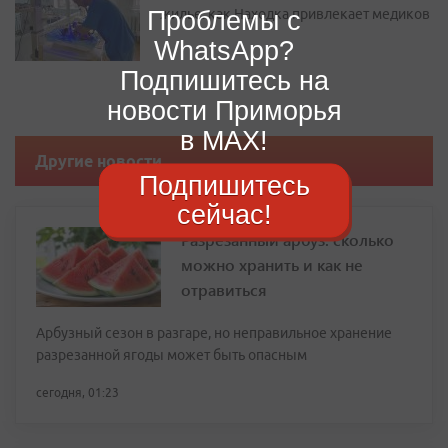
Проблемы с
жилье: как Находка привлекает медиков
WhatsApp?
Подпишитесь на
новости Приморья
в MAX!
Другие новости
Подпишитесь
сейчас!
Разрезанный арбуз: сколько
можно хранить и как не
отравиться
Арбузный сезон в разгаре, но неправильное хранение
разрезанной ягоды может быть опасным
сегодня, 01:23