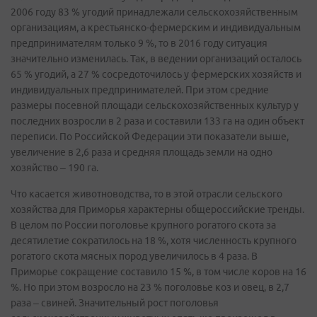
2006 году 83 % угодий принадлежали сельскохозяйственным
организациям, а крестьянско-фермерским и индивидуальным
предпринимателям только 9 %, то в 2016 году ситуация
значительно изменилась. Так, в ведении организаций осталось
65 % угодий, а 27 % сосредоточилось у фермерских хозяйств и
индивидуальных предпринимателей. При этом средние
размеры посевной площади сельскохозяйственных культур у
последних возросли в 2 раза и составили 133 га на один объект
переписи. По Российской Федерации эти показатели выше,
увеличение в 2,6 раза и средняя площадь земли на одно
хозяйство – 190 га.
Что касается животноводства, то в этой отрасли сельского
хозяйства для Приморья характерны общероссийские тренды.
В целом по России поголовье крупного рогатого скота за
десятилетие сократилось на 18 %, хотя численность крупного
рогатого скота мясных пород увеличилось в 4 раза. В
Приморье сокращение составило 15 %, в том числе коров на 16
%. Но при этом возросло на 23 % поголовье коз и овец, в 2,7
раза – свиней. Значительный рост поголовья