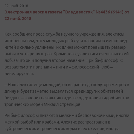
22 нояб. 2018
Электронная версия газеты "Владивосток" №4436 (6141) от
22 нояб. 2018
Как сообщила пресс-служба научного учреждения, алектисы
интересны тем, что у молодых рыб лучи плавников имеют вид
нитей и сильно удлинены, их длина может превышать размер
рыбы в четыре-пять раз. Кроме того, у алектиса очень высокий
лоб, за что он и получил второе название – рыба-философ. С
возрастом эти признаки – нити и «философский» лоб –
нивелируются.
– Наш алектис еще молодой, он вырастет до полутора метров в
длину и будет заметно выделяться среди других обитателей
бездны, – говорит начальник отдела содержания гидробионтов
тропических морей Михаил Стрельцов.
Рыбы-философы питаются мелкими беспозвоночными, иногда
мелкой рыбой или крабами. Алектис распространен в
субтропических и тропических водах всех океанов, иногда