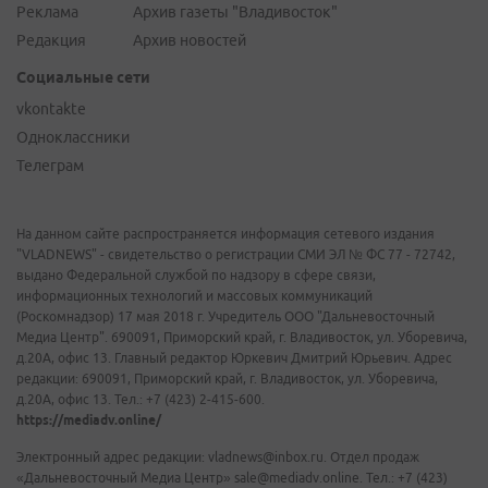
Реклама
Архив газеты "Владивосток"
Редакция
Архив новостей
Социальные сети
vkontakte
Одноклассники
Телеграм
На данном сайте распространяется информация сетевого издания
"VLADNEWS" - свидетельство о регистрации СМИ ЭЛ № ФС 77 - 72742,
выдано Федеральной службой по надзору в сфере связи,
информационных технологий и массовых коммуникаций
(Роскомнадзор) 17 мая 2018 г. Учредитель ООО "Дальневосточный
Медиа Центр". 690091, Приморский край, г. Владивосток, ул. Уборевича,
д.20А, офис 13. Главный редактор Юркевич Дмитрий Юрьевич. Адрес
редакции: 690091, Приморский край, г. Владивосток, ул. Уборевича,
д.20А, офис 13. Тел.: +7 (423) 2-415-600.
https://mediadv.online/
Электронный адрес редакции: vladnews@inbox.ru. Отдел продаж
«Дальневосточный Медиа Центр» sale@mediadv.online. Тел.: +7 (423)