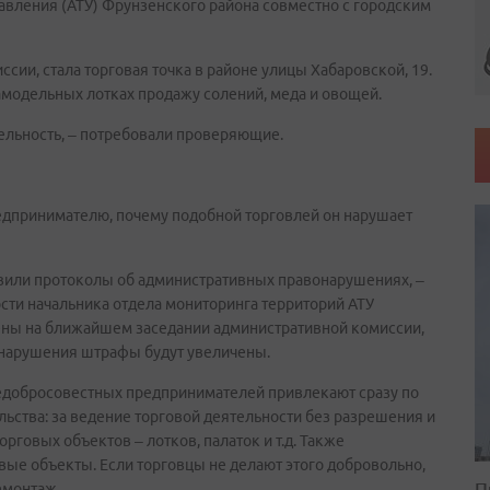
авления (АТУ) Фрунзенского района совместно с городским
ии, стала торговая точка в районе улицы Хабаровской, 19.
амодельных лотках продажу солений, меда и овощей.
ельность, – потребовали проверяющие.
едпринимателю, почему подобной торговлей он нарушает
авили протоколы об административных правонарушениях, –
сти начальника отдела мониторинга территорий АТУ
ены на ближайшем заседании административной комиссии,
 нарушения штрафы будут увеличены.
недобросовестных предпринимателей привлекают сразу по
ьства: за ведение торговой деятельности без разрешения и
рговых объектов – лотков, палаток и т.д. Также
ые объекты. Если торговцы не делают этого добровольно,
П
емонтаж.