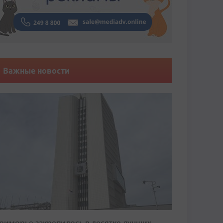
Важные новости
риморье закрепилось в десятке лучших