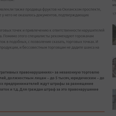
и
ривлекли также продавца фруктов на Океанском проспекте,
17
же у него не оказалось документов, подтверждающих
говых точек и привлечению к ответственности нарушителей
ка. Помимо этого специалисты рекомендуют горожанам
ок в подобных, с позволения сказать, торговых точках. И
продукции, и бессовестным торговцам не дадите шанса на
тративных правонарушениях» за незаконную торговлю
блей, должностным лицам – до 5 тысяч, юридическим – до
ных предпринимателей ждут штрафы за размещение
аток и т.д. Для граждан штраф за это правонарушение