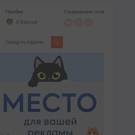
Пробки
Социальные сети
0 баллов
Город на ладони