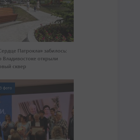
Сердце Патрокла» забилось:
о Владивостоке открыли
овый сквер
3 фото