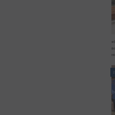
«
в
н
2