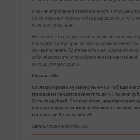
К административной ответственности в этот день п
69. Он тоже вел торговлю без разрешений, к тому 
качество продукции.
Напомним, что рейды по выявлению незаконных тор
проводятся регулярно во всех районах Владивосто
самим проявлять бдительность и не совершать покуп
себя обезопасите от приобретения некачественной 
успешную коммерцию.
Справка «В»
Согласно краевому закону № 44-КЗ «Об админис
гражданам придется заплатить до 1,5 тысячи ру
50 тысяч рублей. Помимо этого, недобросовест
нестационарных торговых объектов – лотков, пал
составит до 3 тысяч рублей.
Автор:
Отдел новостей «В»