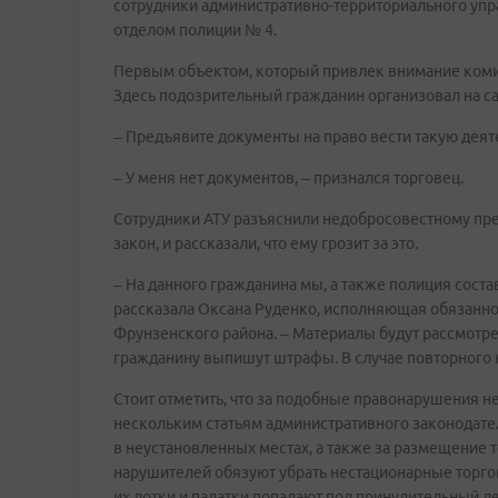
сотрудники административно-территориального упр
отделом полиции № 4.
Первым объектом, который привлек внимание комисс
Здесь подозрительный гражданин организовал на с
– Предъявите документы на право вести такую деят
– У меня нет документов, – признался торговец.
Сотрудники АТУ разъяснили недобросовестному пр
закон, и рассказали, что ему грозит за это.
– На данного гражданина мы, а также полиция сост
рассказала Оксана Руденко, исполняющая обязанно
Фрунзенского района. – Материалы будут рассмотр
гражданину выпишут штрафы. В случае повторного
Стоит отметить, что за подобные правонарушения 
нескольким статьям административного законодател
в неустановленных местах, а также за размещение то
нарушителей обязуют убрать нестационарные торгов
их лотки и палатки попадают под принудительный д