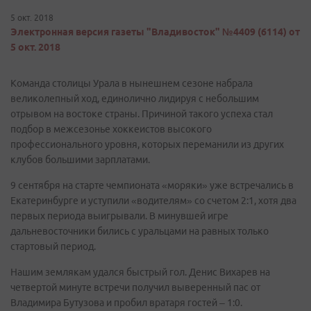
5 окт. 2018
Электронная версия газеты "Владивосток" №4409 (6114) от
5 окт. 2018
Команда столицы Урала в нынешнем сезоне набрала
великолепный ход, единолично лидируя с небольшим
отрывом на востоке страны. Причиной такого успеха стал
подбор в межсезонье хоккеистов высокого
профессионального уровня, которых переманили из других
клубов большими зарплатами.
9 сентября на старте чемпионата «моряки» уже встречались в
Екатеринбурге и уступили «водителям» со счетом 2:1, хотя два
первых периода выигрывали. В минувшей игре
дальневосточники бились с уральцами на равных только
стартовый период.
Нашим землякам удался быстрый гол. Денис Вихарев на
четвертой минуте встречи получил выверенный пас от
Владимира Бутузова и пробил вратаря гостей – 1:0.