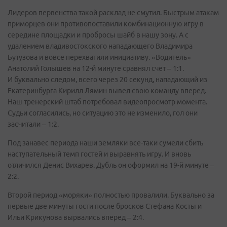
Лидеров первенства такой расклад не смутил. Быстрым атакам
приморцев они противопоставили комбинационную игру в
середине площадки и пробросы шайб в нашу зону. А с
удалением владивостокского нападающего Владимира
Бутузова и вовсе перехватили инициативу. «Водитель»
Анатолий Голышев на 12-й минуте сравнял счет – 1:1.
И буквально следом, всего через 20 секунд, нападающий из
Екатеринбурга Кирилл Лямин вывел свою команду вперед.
Наш тренерский штаб потребовал видеопросмотр момента.
Судьи согласились, но ситуацию это не изменило, гол они
засчитали – 1:2.
Под занавес периода наши земляки все-таки сумели сбить
наступательный темп гостей и выравнять игру. И вновь
отличился Денис Вихарев. Дубль он оформил на 19-й минуте –
2:2.
Второй период «моряки» полностью провалили. Буквально за
первые две минуты гости после бросков Стефана Косты и
Ильи Крикунова вырвались вперед – 2:4.