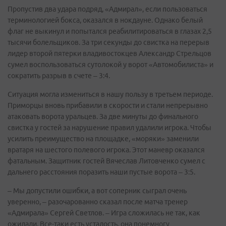
Пропустив два удара подряд, «Адмирал», если пользоваться
терминологией бокса, оказался в нокдауне. Однако белый
флаг не выкинул и попытался реабилитироваться в глазах 2,5
тысячи болельщиков. За три секунды до свистка на перерыв
лидер второй пятерки владивостокцев Александр Стрельцов
сумел воспользоваться сутолокой у ворот «Автомобилиста» и
сократить разрыв в счете – 3:4.
Ситуация могла измениться в нашу пользу в третьем периоде.
Приморцы вновь прибавили в скорости и стали непрерывно
атаковать ворота уральцев. За две минуты до финального
свистка у гостей за нарушение правил удалили игрока. Чтобы
усилить преимущество на площадке, «моряки» заменили
вратаря на шестого полевого игрока. Этот маневр оказался
фатальным. Защитник гостей Вячеслав Литовченко сумел с
дальнего расстояния поразить наши пустые ворота – 3:5.
– Мы допустили ошибки, а вот соперник сыграл очень
уверенно, – разочарованно сказал после матча тренер
«Адмирала» Сергей Светлов. – Игра сложилась не так, как
ожидали. Все-таки есть усталость, она понемногу