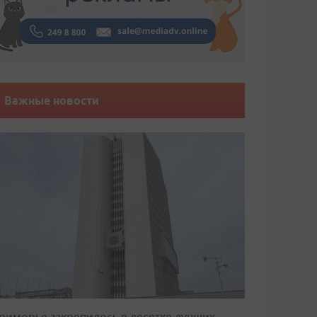
Важные новости
риморье закрепилось в десятке лучших