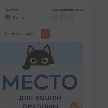
Пробки
Социальные сети
0 баллов
Город на ладони