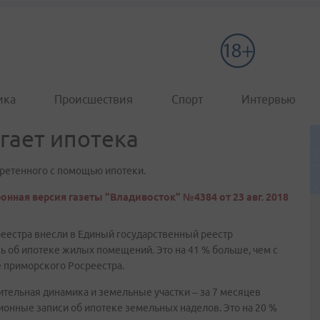
ика
Происшествия
Спорт
Интервью
гает ипотека
бретенного с помощью ипотеки.
онная версия газеты "Владивосток" №4384 от 23 авг. 2018
реестра внесли в Единый государственный реестр
 об ипотеке жилых помещений. Это на 41 % больше, чем с
е приморского Росреестра.
ительная динамика и земельные участки – за 7 месяцев
онные записи об ипотеке земельных наделов. Это на 20 %