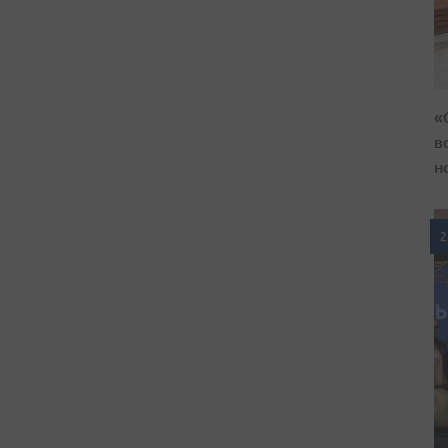
«
в
н
2