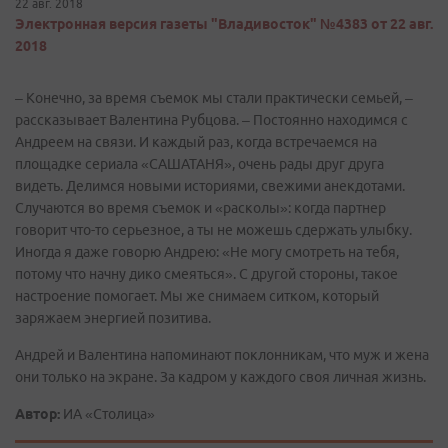
22 авг. 2018
Электронная версия газеты "Владивосток" №4383 от 22 авг.
2018
– Конечно, за время съемок мы стали практически семьей, –
рассказывает Валентина Рубцова. – Постоянно находимся с
Андреем на связи. И каждый раз, когда встречаемся на
площадке сериала «САШАТАНЯ», очень рады друг друга
видеть. Делимся новыми историями, свежими анекдотами.
Случаются во время съемок и «расколы»: когда партнер
говорит что-то серьезное, а ты не можешь сдержать улыбку.
Иногда я даже говорю Андрею: «Не могу смотреть на тебя,
потому что начну дико смеяться». С другой стороны, такое
настроение помогает. Мы же снимаем ситком, который
заряжаем энергией позитива.
Андрей и Валентина напоминают поклонникам, что муж и жена
они только на экране. За кадром у каждого своя личная жизнь.
Автор:
ИА «Столица»