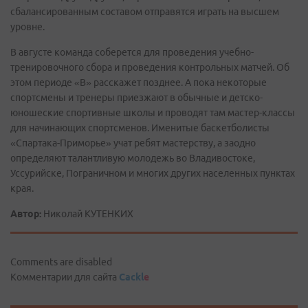
сбалансированным составом отправятся играть на высшем
уровне.
В августе команда соберется для проведения учебно-
тренировочного сбора и проведения контрольных матчей. Об
этом периоде «В» расскажет позднее. А пока некоторые
спортсмены и тренеры приезжают в обычные и детско-
юношеские спортивные школы и проводят там мастер-классы
для начинающих спортсменов. Именитые баскетболисты
«Спартака-Приморье» учат ребят мастерству, а заодно
определяют талантливую молодежь во Владивостоке,
Уссурийске, Пограничном и многих других населенных пунктах
края.
Автор:
Николай КУТЕНКИХ
Comments are disabled
Комментарии для сайта
Cackl
e