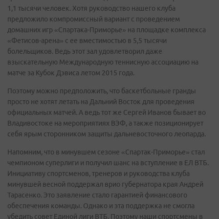
1,1 тысячи человек. Хотя руководство нашего клуба
предложило компромиссный вариант с проведением
домашних игр «Спартака-Приморье» на площадке комплекса
«Фетисов-арена» с ее вместимостью в 5,5 тысячи
болельщиков. Ведь этот зал удовлетворил даже
взыскательную Международную теннисную ассоциацию на
матче за Кубок Дэвиса летом 2015 года.
Поэтому можно предположить, что баскетбольные гранды
просто не хотят летать на Дальний Восток для проведения
официальных матчей. А ведь тот же Сергей Иванов бывает во
Владивостоке на мероприятиях ВЭФ, а также позиционирует
себя ярым сторонником защиты дальневосточного леопарда.
Напомним, что в минувшем сезоне «Спартак-Приморье» стал
чемпионом суперлиги и получил шанс на вступление в ЕЛ ВТБ.
Инициативу спортсменов, тренеров и руководства клуба
минувшей весной поддержал врио губернатора края Андрей
Тарасенко. Это заявление стало гарантией финансового
обеспечения команды. Однако и эта поддержка не смогла
убедить совет Единой лиги ВТБ. Поэтому наши спортсмены в