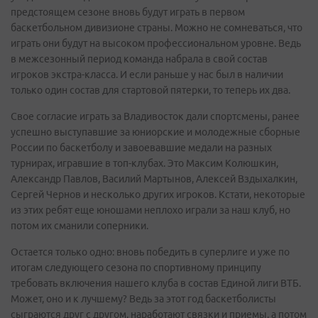
предстоящем сезоне вновь будут играть в первом
баскетбольном дивизионе страны. Можно не сомневаться, что
играть они будут на высоком профессиональном уровне. Ведь
в межсезонный период команда набрала в свой состав
игроков экстра-класса. И если раньше у нас был в наличии
только один состав для стартовой пятерки, то теперь их два.
Свое согласие играть за Владивосток дали спортсмены, ранее
успешно выступавшие за юниорские и молодежные сборные
России по баскетболу и завоевавшие медали на разных
турнирах, игравшие в топ-клубах. Это Максим Колюшкин,
Александр Павлов, Василий Мартынов, Алексей Вздыхалкин,
Сергей Чернов и несколько других игроков. Кстати, некоторые
из этих ребят еще юношами неплохо играли за наш клуб, но
потом их сманили соперники.
Остается только одно: вновь победить в суперлиге и уже по
итогам следующего сезона по спортивному принципу
требовать включения нашего клуба в состав Единой лиги ВТБ.
Может, оно и к лучшему? Ведь за этот год баскетболисты
сыграются друг с другом, наработают связки и приемы, а потом