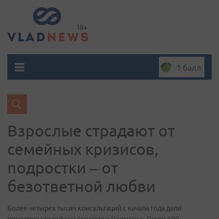
1 балл
Взрослые страдают от
семейных кризисов,
подростки – от
безответной любви
Более четырех тысяч консультаций с начала года дали