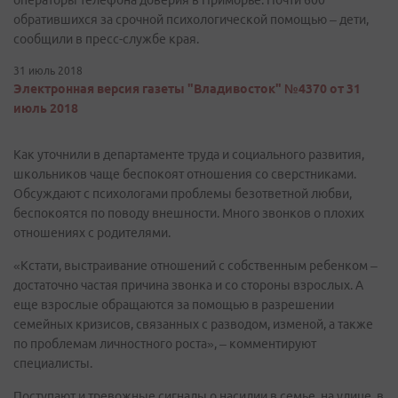
операторы телефона доверия в Приморье. Почти 600
обратившихся за срочной психологической помощью – дети,
сообщили в пресс-службе края.
31 июль 2018
Электронная версия газеты "Владивосток" №4370 от 31
июль 2018
Как уточнили в департаменте труда и социального развития,
школьников чаще беспокоят отношения со сверстниками.
Обсуждают с психологами проблемы безответной любви,
беспокоятся по поводу внешности. Много звонков о плохих
отношениях с родителями.
«Кстати, выстраивание отношений с собственным ребенком –
достаточно частая причина звонка и со стороны взрослых. А
еще взрослые обращаются за помощью в разрешении
семейных кризисов, связанных с разводом, изменой, а также
по проблемам личностного роста», – комментируют
специалисты.
Поступают и тревожные сигналы о насилии в семье, на улице, в