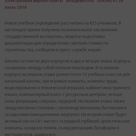
Электронная версия газеты "Владивосток" №4368 от 26
июль 2018
Новое учебное учреждение рассчитано на 825 учеников. В
настоящее время получено положительное заключение
государственной экспертизы, ведется подготовка
документации для определения сметной стоимости
строительства, сообщили в пресс-службе мэрии.
Школа состоит из двух корпусов в два и четыре этажа. Корпуса
соединены между собой теплым переходом. В основном
корпусе на первом этаже разместятся 12 учебных классов для
начальной школы, три игровые комнаты, комнаты труда,
моделирования и технической игрушки, кабинет иностранного
языка, компьютерный класс с ресурсным центром, четыре
зоны рекреации, санузлы, гардероб. На первом этаже также
предусмотрена столовая с производственными, бытовыми и
складскими помещениями, медпункт. На втором этаже будет
актовый зал на 561 место с эстрадной глубиной, артистические
комнаты, склад костюмов, склад декораций, бутафории и
инструментов, радиоузел.