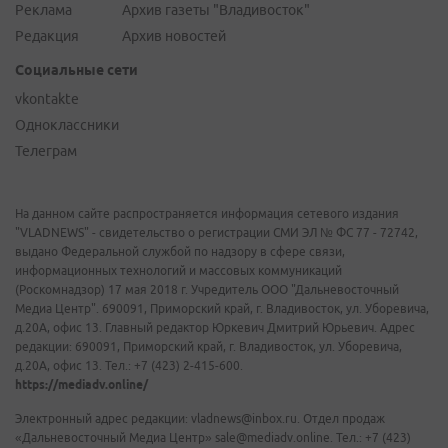
Реклама
Архив газеты "Владивосток"
Редакция
Архив новостей
Социальные сети
vkontakte
Одноклассники
Телеграм
На данном сайте распространяется информация сетевого издания
"VLADNEWS" - свидетельство о регистрации СМИ ЭЛ № ФС 77 - 72742,
выдано Федеральной службой по надзору в сфере связи,
информационных технологий и массовых коммуникаций
(Роскомнадзор) 17 мая 2018 г. Учредитель ООО "Дальневосточный
Медиа Центр". 690091, Приморский край, г. Владивосток, ул. Уборевича,
д.20А, офис 13. Главный редактор Юркевич Дмитрий Юрьевич. Адрес
редакции: 690091, Приморский край, г. Владивосток, ул. Уборевича,
д.20А, офис 13. Тел.: +7 (423) 2-415-600.
https://mediadv.online/
Электронный адрес редакции: vladnews@inbox.ru. Отдел продаж
«Дальневосточный Медиа Центр» sale@mediadv.online. Тел.: +7 (423)