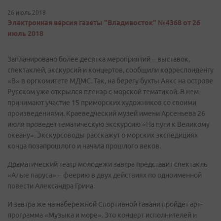
26 июль 2018
Электронная версия газеты "Владивосток" №4368 от 26
июль 2018
Запланировано более десятка мероприятий – выставок,
спектаклей, экскурсий и концертов, сообщили корреспонденту
«В» в оргкомитете МДМС. Так, на берегу бухты Аякс на острове
Русском уже открылся пленэр с морской тематикой. В нем
принимают участие 15 приморских художников со своими
произведениями. Краеведческий музей имени Арсеньева 26
июля проведет тематическую экскурсию «На пути к Великому
океану». Экскурсоводы расскажут о морских экспедициях
конца позапрошлого и начала прошлого веков.
Драматический театр молодежи завтра представит спектакль
«Алые паруса» – феерию в двух действиях по одноименной
повести Александра Грина.
И завтра же на набережной Спортивной гавани пройдет арт-
программа «Музыка и море». Это концерт исполнителей и