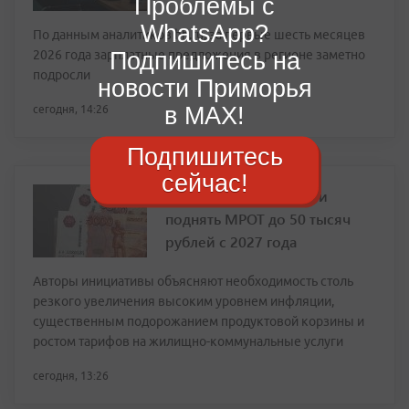
Проблемы с
WhatsApp?
По данным аналитиков hh.ru, за первые шесть месяцев
Подпишитесь на
2026 года зарплатные предложения в регионе заметно
подросли
новости Приморья
в MAX!
сегодня, 14:26
Подпишитесь
сейчас!
В Госдуме предложили
поднять МРОТ до 50 тысяч
рублей с 2027 года
Авторы инициативы объясняют необходимость столь
резкого увеличения высоким уровнем инфляции,
существенным подорожанием продуктовой корзины и
ростом тарифов на жилищно-коммунальные услуги
сегодня, 13:26