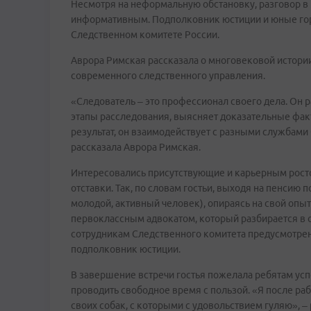
Несмотря на неформальную обстановку, разговор 
информативным. Подполковник юстиции и юные гор
Следственном комитете России.
Аврора Римская рассказала о многовековой истории
современного следственного управления.
«Следователь – это профессионал своего дела. Он 
этапы расследования, выясняет доказательные факт
результат, он взаимодействует с разными службами
рассказала Аврора Римская.
Интересовались присутствующие и карьерным рост
отставки. Так, по словам гостьи, выходя на пенсию 
молодой, активный человек), опираясь на свой опыт
первоклассным адвокатом, который разбирается в 
сотрудникам Следственного комитета предусмотрен
подполковник юстиции.
В завершение встречи гостья пожелала ребятам успе
проводить свободное время с пользой. «Я после ра
своих собак, с которыми с удовольствием гуляю», –