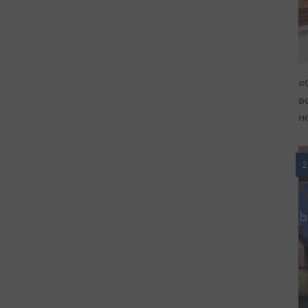
«
в
н
2