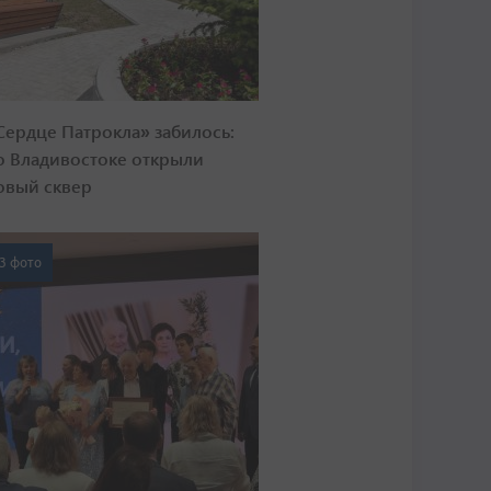
Сердце Патрокла» забилось:
о Владивостоке открыли
овый сквер
3 фото