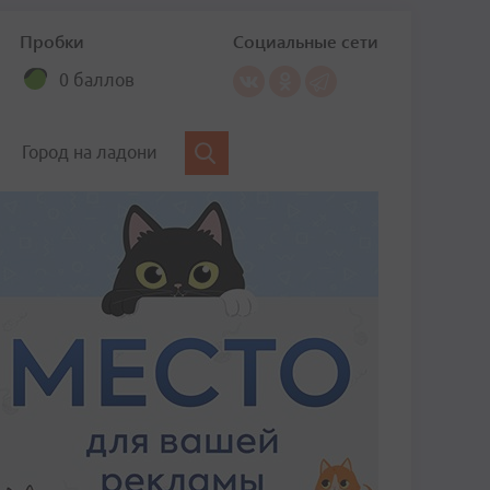
Пробки
Социальные сети
0 баллов
Город на ладони