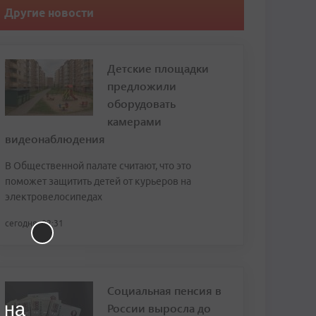
Другие новости
Детские площадки
предложили
оборудовать
камерами
видеонаблюдения
В Общественной палате считают, что это
поможет защитить детей от курьеров на
электровелосипедах
сегодня, 02:31
Социальная пенсия в
 на
России выросла до