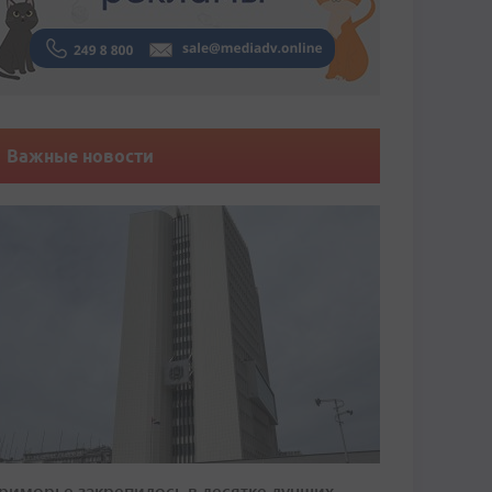
Важные новости
риморье закрепилось в десятке лучших