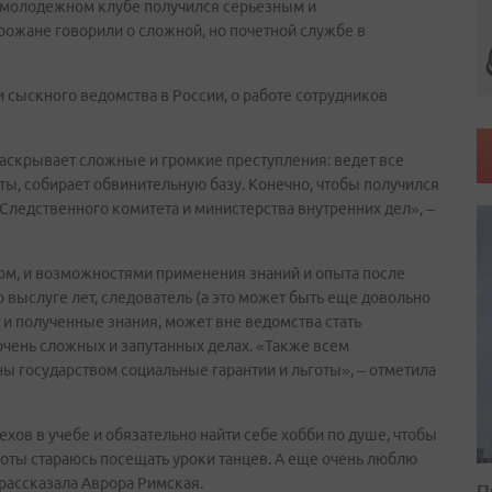
в молодежном клубе получился серьезным и
ожане говорили о сложной, но почетной службе в
 сыскного ведомства в России, о работе сотрудников
раскрывает сложные и громкие преступления: ведет все
ы, собирает обвинительную базу. Конечно, чтобы получился
 Следственного комитета и министерства внутренних дел», –
ом, и возможностями применения знаний и опыта после
по выслуге лет, следователь (а это может быть еще довольно
 и полученные знания, может вне ведомства стать
очень сложных и запутанных делах. «Также всем
ы государством социальные гарантии и льготы», – отметила
хов в учебе и обязательно найти себе хобби по душе, чтобы
боты стараюсь посещать уроки танцев. А еще очень люблю
 рассказала Аврора Римская.
П