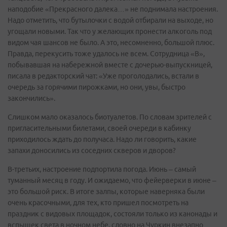
наподобие «Прекрасного далека…» не поднимала настроения.
Надо отметить, что бутылочки с водой отбирали на выходе, но
угощали новыми. Так что у желающих пронести алкоголь под
видом чая шансов не было. А это, несомненно, большой плюс.
Правда, перекусить тоже удалось не всем. Сотрудница «В»,
побывавшая на набережной вместе с дочерью-выпускницей,
писала в редакторский чат: «Уже проголодались, встали в
очередь за горячими пирожками, но они, увы, быстро
закончились».
Слишком мало оказалось биотуалетов. По словам зрителей с
пригласительными билетами, своей очереди в кабинку
приходилось ждать до получаса. Надо ли говорить, какие
запахи доносились из соседних скверов и дворов?
В-третьих, настроение подпортила погода. Июнь – самый
туманный месяц в году. И ожидаемо, что фейерверки в июне –
это большой риск. В итоге залпы, которые наверняка были
очень красочными, для тех, кто пришел посмотреть на
праздник с видовых площадок, состояли только из канонады и
вспышек света в ночном небе, словно на Чуркин внезапно