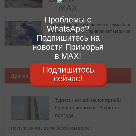
Дальнегорск
Проблемы с
Подъемные до 2 миллионов и служебное
WhatsApp?
жилье: как Находка привлекает медиков
Подпишитесь на
новости Приморья
в MAX!
Подпишитесь
Другие новости
сейчас!
Туристический налог принёс
Приморью почти 43 млн за
полгода
Поступления выросли более чем втрое