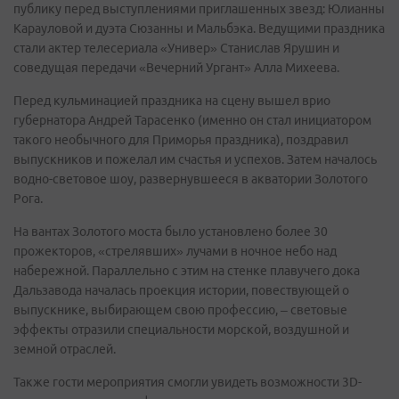
публику перед выступлениями приглашенных звезд: Юлианны
Карауловой и дуэта Сюзанны и Мальбэка. Ведущими праздника
стали актер телесериала «Универ» Станислав Ярушин и
соведущая передачи «Вечерний Ургант» Алла Михеева.
Перед кульминацией праздника на сцену вышел врио
губернатора Андрей Тарасенко (именно он стал инициатором
такого необычного для Приморья праздника), поздравил
выпускников и пожелал им счастья и успехов. Затем началось
водно-световое шоу, развернувшееся в акватории Золотого
Рога.
На вантах Золотого моста было установлено более 30
прожекторов, «стрелявших» лучами в ночное небо над
набережной. Параллельно с этим на стенке плавучего дока
Дальзавода началась проекция истории, повествующей о
выпускнике, выбирающем свою профессию, – световые
эффекты отразили специальности морской, воздушной и
земной отраслей.
Также гости мероприятия смогли увидеть возможности 3D-