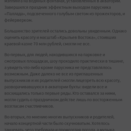
мэппинга на водяных фонтанах, установленных в акватории.
Завершился праздник эффектным выходом парусника
«Паллада», подсвеченного голубым светом из прожекторов, и
фейерверком.
Большинство зрителей остались довольны увиденным. Однако
оценить красоту и масштаб «Крыльев Востока», стоивших
краевой казне 70 млн рублей, смогли не все.
Во-первых, для людей, находившихся на парковке и
смотровых площадках, шоу проходило практически в тишине,
а увидеть что-либо кроме парусника не представлялось
возможным. Даже далеко не все из приглашенных
выпускников и их родителей смогли лицезреть всю красоту,
разворачивавшуюся в акватории бухты: видели все и
восхищались только первые ряды. Кто оставался за ними,
могли судить о праздничном действе лишь по восторженным
возгласам счастливчиков.
Во-вторых, по мнению многих выпускников и родителей,
начало концертной части было скучноватым. Хотелось
танцевать, чего требовала и промозглая погода, а музыка