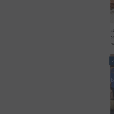
«
в
н
2