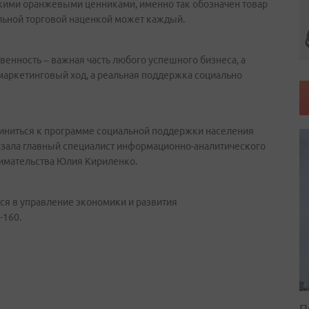
кими оранжевыми ценниками, именно так обозначен товар
льной торговой наценкой может каждый.
венность – важная часть любого успешного бизнеса, а
 маркетинговый ход, а реальная поддержка социально
иниться к программе социальной поддержки населения
казала главный специалист информационно-аналитического
нимательства Юлия Кириленко.
ся в управление экономики и развития
-160.
П