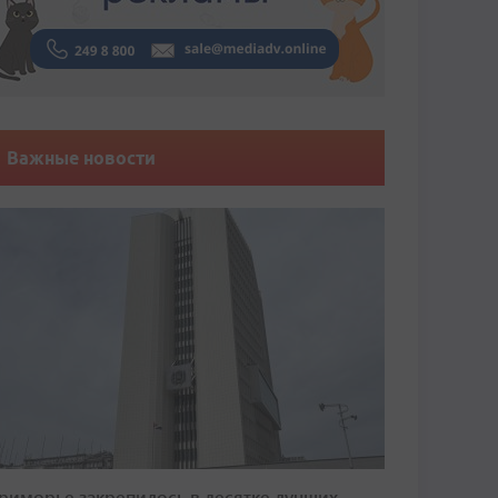
Важные новости
риморье закрепилось в десятке лучших