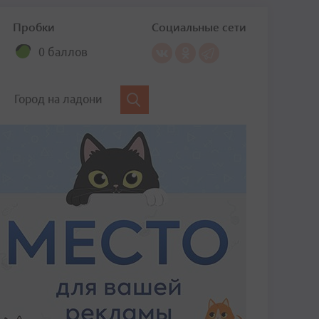
Пробки
Социальные сети
0 баллов
Город на ладони