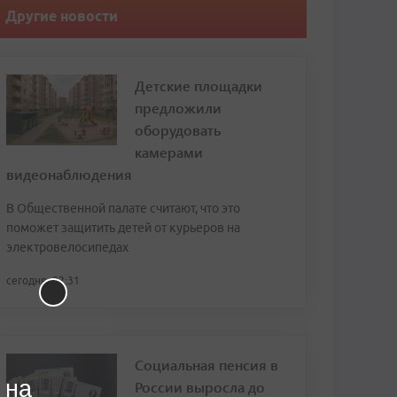
Другие новости
Детские площадки
предложили
оборудовать
камерами
видеонаблюдения
В Общественной палате считают, что это
поможет защитить детей от курьеров на
электровелосипедах
сегодня, 02:31
Социальная пенсия в
 на
России выросла до