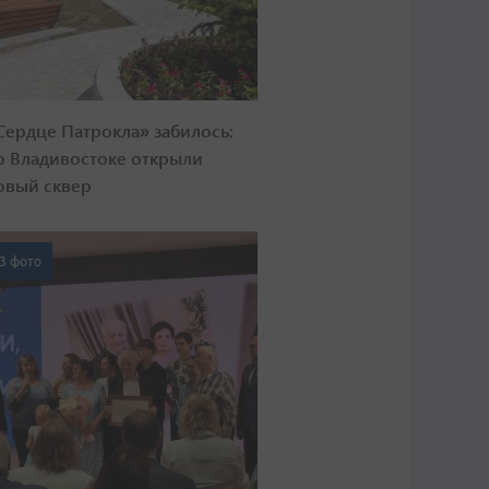
Сердце Патрокла» забилось:
о Владивостоке открыли
овый сквер
3 фото