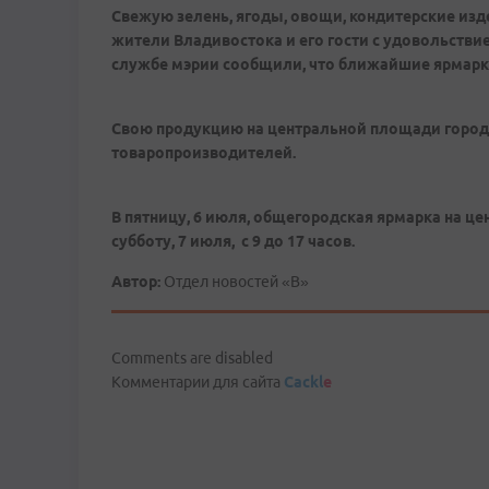
Свежую зелень, ягоды, овощи, кондитерские изд
жители Владивостока и его гости с удовольстви
службе мэрии сообщили, что ближайшие ярмарки 
Свою продукцию на центральной площади города
товаропроизводителей.
В пятницу, 6 июля, общегородская ярмарка на цен
субботу, 7 июля, с 9 до 17 часов.
Автор:
Отдел новостей «В»
Comments are disabled
Комментарии для сайта
Cackl
e