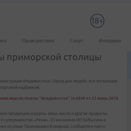
ика
Происшествия
Спорт
Интервью
ы приморской столицы
министрации Владивостока «Город для людей» все желающие
торговой надбавкой.
ная версия газеты "Владивосток" №4349 от 22 июнь 2018
ую продукцию и крупы, яйца, масло и другие продукты
4 супермаркетах «Реми», 23 магазинах ИП Бобыкина и
ка на улице Прапорщика Комарова, сообщили в пресс-