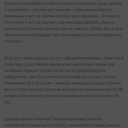
Впервые попробовать себя в таком состязании и сразу пройти
в полуфинал – это уже достижение, – призналась педагог
начальных классов школы № 8 Оксана Сафонова. – Я поняла,
что я могу, а чего не хватает, над чем надо работать. Многое
почерпнула от коллег, взяла себе на заметку. Теперь все учту и
обязательно на будущий год снова приму участие в городском
конкурсе.
Итак, все тайны раскрыты, все победители названы. Заметим, в
этом году существенно увеличились денежные призы для
занявших первые три места: 50 тысяч рублей получил
победитель – им стала учитель биологии школы № 21 Анна
Литвинова, 30 и 20 тысяч – учителя, занявшие второе и третье
места: Юлия Крутько (учитель английского языка школы № 28)
и Ирина Овчинникова (учитель начальных классов школы №
35).
Ценные призы получили Татьяна Бревнова (учитель
английского языка школы № 82), Татьяна Костылева (учитель