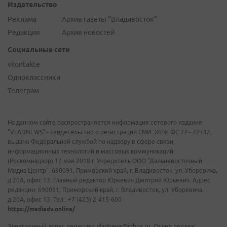
Издательство
Реклама
Архив газеты "Владивосток"
Редакция
Архив новостей
Социальные сети
vkontakte
Одноклассники
Телеграм
На данном сайте распространяется информация сетевого издания
"VLADNEWS" - свидетельство о регистрации СМИ ЭЛ № ФС 77 - 72742,
выдано Федеральной службой по надзору в сфере связи,
информационных технологий и массовых коммуникаций
(Роскомнадзор) 17 мая 2018 г. Учредитель ООО "Дальневосточный
Медиа Центр". 690091, Приморский край, г. Владивосток, ул. Уборевича,
д.20А, офис 13. Главный редактор Юркевич Дмитрий Юрьевич. Адрес
редакции: 690091, Приморский край, г. Владивосток, ул. Уборевича,
д.20А, офис 13. Тел.: +7 (423) 2-415-600.
https://mediadv.online/
Электронный адрес редакции: vladnews@inbox.ru. Отдел продаж