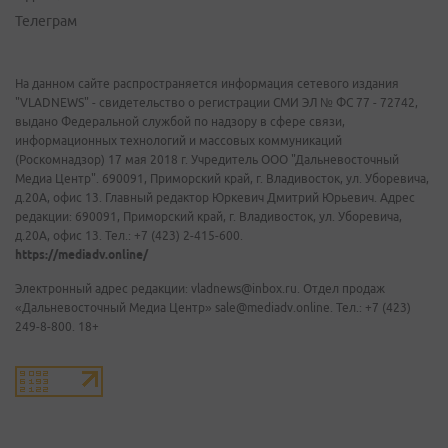
Телеграм
На данном сайте распространяется информация сетевого издания
"VLADNEWS" - свидетельство о регистрации СМИ ЭЛ № ФС 77 - 72742,
выдано Федеральной службой по надзору в сфере связи,
информационных технологий и массовых коммуникаций
(Роскомнадзор) 17 мая 2018 г. Учредитель ООО "Дальневосточный
Медиа Центр". 690091, Приморский край, г. Владивосток, ул. Уборевича,
д.20А, офис 13. Главный редактор Юркевич Дмитрий Юрьевич. Адрес
редакции: 690091, Приморский край, г. Владивосток, ул. Уборевича,
д.20А, офис 13. Тел.: +7 (423) 2-415-600.
https://mediadv.online/
Электронный адрес редакции: vladnews@inbox.ru. Отдел продаж
«Дальневосточный Медиа Центр» sale@mediadv.online. Тел.: +7 (423)
249-8-800. 18+