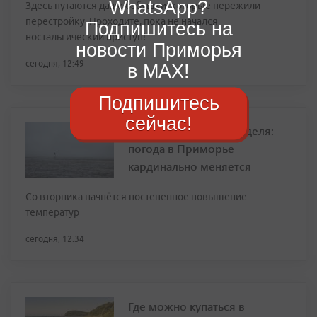
WhatsApp?
Здесь путаются даже бабушки, которые пережили
перестройку. Проходите, пока не начался
Подпишитесь на
ностальгический приступ!
новости Приморья
сегодня, 12:49
в MAX!
Подпишитесь
сейчас!
Спад жары и ясная неделя:
погода в Приморье
кардинально меняется
Со вторника начнётся постепенное повышение
температур
сегодня, 12:34
Где можно купаться в