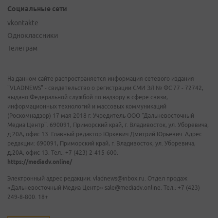
Социальные сети
vkontakte
Одноклассники
Телеграм
На данном сайте распространяется информация сетевого издания
"VLADNEWS" - свидетельство о регистрации СМИ ЭЛ № ФС 77 - 72742,
выдано Федеральной службой по надзору в сфере связи,
информационных технологий и массовых коммуникаций
(Роскомнадзор) 17 мая 2018 г. Учредитель ООО "Дальневосточный
Медиа Центр". 690091, Приморский край, г. Владивосток, ул. Уборевича,
д.20А, офис 13. Главный редактор Юркевич Дмитрий Юрьевич. Адрес
редакции: 690091, Приморский край, г. Владивосток, ул. Уборевича,
д.20А, офис 13. Тел.: +7 (423) 2-415-600.
https://mediadv.online/
Электронный адрес редакции: vladnews@inbox.ru. Отдел продаж
«Дальневосточный Медиа Центр» sale@mediadv.online. Тел.: +7 (423)
249-8-800. 18+