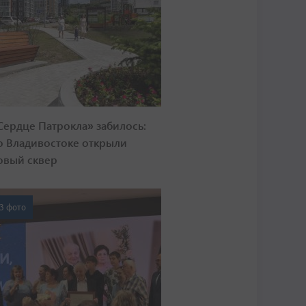
Сердце Патрокла» забилось:
о Владивостоке открыли
овый сквер
3 фото