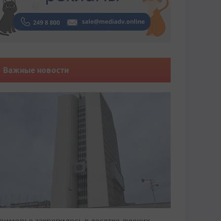
Важные новости
риморье закрепилось в десятке лучших