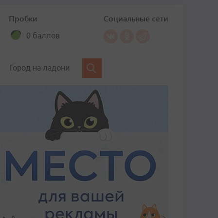
Пробки
Социальные сети
0 баллов
Город на ладони