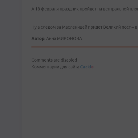
А 18 февраля праздник пройдет на центральной пл
Ну а следом за Масленицей придет Великий пост – 
Автор:
Анна МИРОНОВА
Comments are disabled
Комментарии для сайта
Cackl
e