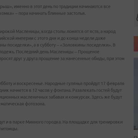
грыш», именно в этот день по традиции начинаются все
комка» – пора начинать блинные застолья.
ирокой Масленицы, когда столы ломятся от яств, а народ
йской империи с этого дня и до конца недели даже
ны посиделки», а в субботу – «Золовкины посиделки». В
 молодежь. Последний день Масленицы – Прощеное
просят друг у друга прощение за нанесенные обиды, при этом
убботу и воскресенье. Народные гулянья пройдут 17 февраля
ник начнется в 12 часов у фонтана. Развлекать гостей будут
диционных масленичных забавах и конкурсах. Здесь же будут
ематическая фотозона.
йдут и в парке Минного городка. На площадке для тренировки
 питомцы.
П