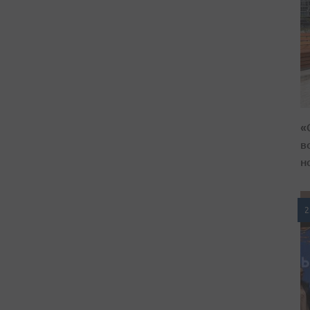
«
в
н
2