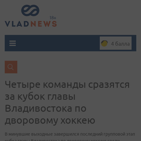
4 балла
Четыре команды сразятся
за кубок главы
Владивостока по
дворовому хоккею
В минувшие выходные завершился последний групповой этап