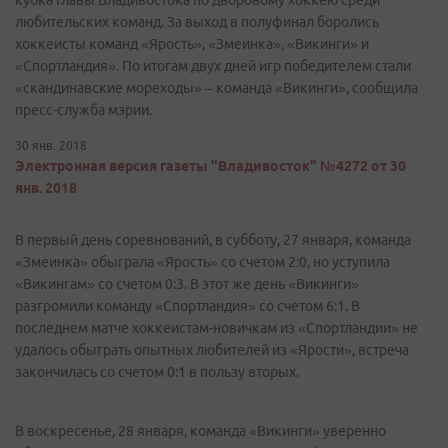
кубка главы Владивостока по дворовому хоккею среди
любительских команд. За выход в полуфинал боролись
хоккеисты команд «Ярость», «Змеинка», «Викинги» и
«Спортландия». По итогам двух дней игр победителем стали
«скандинавские мореходы» – команда «Викинги», сообщила
пресс-служба мэрии.
30 янв. 2018
Электронная версия газеты "Владивосток" №4272 от 30
янв. 2018
В первый день соревнований, в субботу, 27 января, команда
«Змеинка» обыграла «Ярость» со счетом 2:0, но уступила
«Викингам» со счетом 0:3. В этот же день «Викинги»
разгромили команду «Спортландия» со счетом 6:1. В
последнем матче хоккеистам-новичкам из «Спортландии» не
удалось обыграть опытных любителей из «Ярости», встреча
закончилась со счетом 0:1 в пользу вторых.
В воскресенье, 28 января, команда «Викинги» уверенно