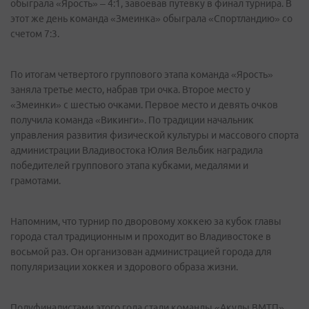
обыграла «Ярость» – 4:1, завоевав путевку в финал турнира. В
этот же день команда «Змеинка» обыграла «Спортландию» со
счетом 7:3.
По итогам четвертого группового этапа команда «Ярость»
заняла третье место, набрав три очка. Второе место у
«Змеинки» с шестью очками. Первое место и девять очков
получила команда «Викинги». По традиции начальник
управления развития физической культуры и массового спорта
администрации Владивостока Юлия Вельбик наградила
победителей группового этапа кубками, медалями и
грамотами.
Напомним, что турнир по дворовому хоккею за кубок главы
города стал традиционным и проходит во Владивостоке в
восьмой раз. Он организован администрацией города для
популяризации хоккея и здорового образа жизни.
Полуфиналистами этого года стали команды «Акулы ВМТП»,