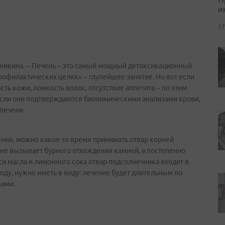
и
17
 Аникина. – Печень – это самый мощный детоксикационный
профилактических целях» – глупейшее занятие. Но вот если
 кожи, ломкость волос, отсутствие аппетита – по этим
если они подтверждаются биохимическими анализами крови,
 печени.
ия, можно какое-то время принимать отвар корней
о не вызывает бурного отхождения камней, а постепенно
еси масла и лимонного сока отвар подсолнечника входит в
оду, нужно иметь в виду: лечение будет длительным по
вами.