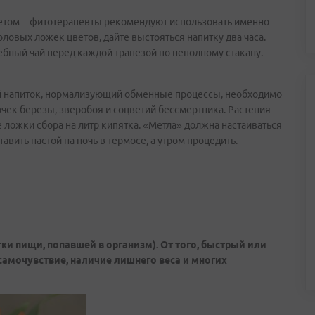
 летом – фитотерапевты рекомендуют использовать именно
ловых ложек цветов, дайте выстояться напитку два часа.
бный чай перед каждой трапезой по неполному стакану.
ый напиток, нормализующий обменные процессы, необходимо
чек березы, зверобоя и соцветий бессмертника. Растения
е ложки сбора на литр кипятка. «Метла» должна настаиваться
авить настой на ночь в термосе, а утром процедить.
ки пищи, попавшей в организм). От того, быстрый или
самочувствие, наличие лишнего веса и многих