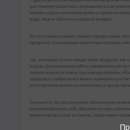
– Другое дело, если нарушен метаболизм, в частнос
(растяжение) кишечника, появившаяся в результате 
нижние отделы кишечника время от времени очищать
воды. Можно обойтись и кружкой Эсмарха.
Но это в самых крайних случаях. Гораздо проще хот
продуктов, позволяющих значительно ускорить очис
Так, на помощь печени придут такие продукты, как 
огурцы. Для улучшения работы лимфатической сист
лишней жидкости можно при помощи крапивы, яблок,
природных слабительных можно применять клетчатку
потоотделения можно воспользоваться луком, горч
Получается, что для ускорения обмена веществ мож
регулярно баловать себя обычным летним салатом и
времени делать салат из свеклы, чернослива и грец
Пр