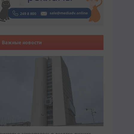
Важные новости
риморье закрепилось в десятке лучших