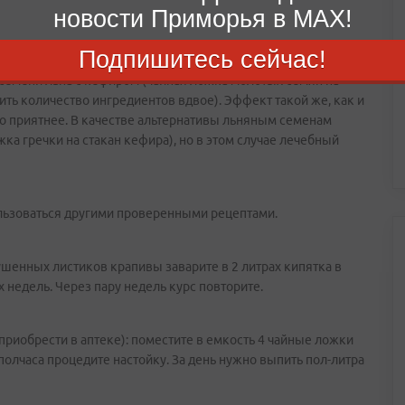
новости Приморья в MAX!
Подпишитесь сейчас!
ных ускорить обмен веществ, – употребление на завтрак,
з семени льна с кефиром (чайная ложка молотых семян на
ить количество ингредиентов вдвое). Эффект такой же, как и
до приятнее. В качестве альтернативы льняным семенам
ка гречки на стакан кефира), но в этом случае лечебный
льзоваться другими проверенными рецептами.
шенных листиков крапивы заварите в 2 литрах кипятка в
 недель. Через пару недель курс повторите.
приобрести в аптеке): поместите в емкость 4 чайные ложки
 полчаса процедите настойку. За день нужно выпить пол-литра