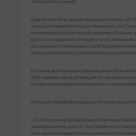
Тайна зеленых камней
Один из способов, широко вошедших в массы лет 20 
помощью оливкового масла и лимонного сока. Снач
низкокалорийной клетчаткой, например яблоками, з
масла, а в завершение полирует все это лимонным
рассказывают о появлении в стуле огромного колич
самых, что находились в желчном пузыре и отравл
На самом деле врачи уже давным-давно объяснили пр
(300 граммов) масла, печень для его расщепления
которая под воздействием лимонного сока и приобр
Но вред от подобной процедуры не только лишь в о
– Если в желчном пузыре окажутся желчные камни,
тонкий кишечник, а вот те, что крупнее, могут заку
врач одной из владивостокских клиник Ольга Аникин