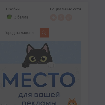
Пробки
Социальные сети
3 балла
Город на ладони