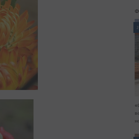
Ф
2
«
в
н