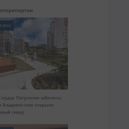
оторепортаж
0 фото
Сердце Патрокла» забилось:
о Владивостоке открыли
овый сквер