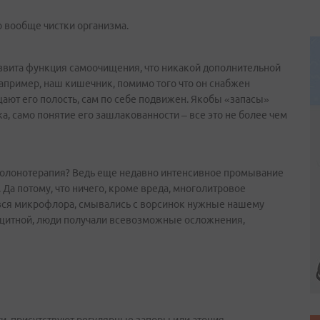
 вообще чистки организма.
развита функция самоочищения, что никакой дополнительной
Например, наш кишечник, помимо того что он снабжен
ают его полость, сам по себе подвижен. Якобы «запасы»
, само понятие его зашлакованности – все это не более чем
околонотерапия? Ведь еще недавно интенсивное промывание
а потому, что ничего, кроме вреда, многолитровое
вся микрофлора, смывались с ворсинок нужные нашему
ащитной, люди получали всевозможные осложнения,