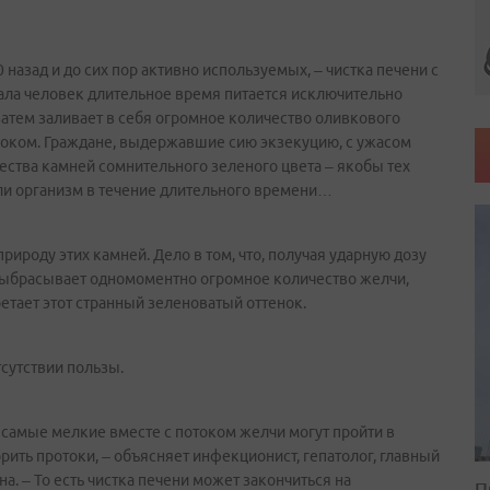
назад и до сих пор активно используемых, – чистка печени с
ала человек длительное время питается исключительно
атем заливает в себя огромное количество оливкового
 соком. Граждане, выдержавшие сию экзекуцию, с ужасом
ества камней сомнительного зеленого цвета – якобы тех
яли организм в течение длительного времени…
ироду этих камней. Дело в том, что, получая ударную дозу
 выбрасывает одномоментно огромное количество желчи,
етает этот странный зеленоватый оттенок.
тсутствии пользы.
 самые мелкие вместе с потоком желчи могут пройти в
порить протоки, – объясняет инфекционист, гепатолог, главный
а. – То есть чистка печени может закончиться на
П