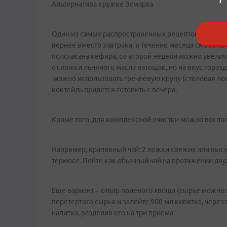
Альтернатива кружке Эсмарха
Один из самых распространенных рецептов, призван
вернее вместо завтрака, в течение месяца смеси и
полстакана кефира, со второй недели можно увелич
от ложки льняного масла натощак, но на вкус гораз
можно использовать гречневую крупу (столовая лож
коктейль придется готовить с вечера.
Кроме того, для комплексной очистки можно воспо
Например, крапивный чай: 2 ложки свежих или высу
термосе. Пейте как обычный чай на протяжении двух
Еще вариант – отвар полевого хвоща (сырье можно 
перетертого сырья и залейте 900 мл кипятка, через
напитка, разделив его на три приема.