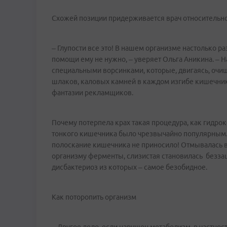
Схожей позиции придерживается врач относительно
– Глупости все это! В нашем организме настолько 
помощи ему не нужно, – уверяет Ольга Аникина. – 
специальными ворсинками, которые, двигаясь, очищ
шлаков, каловых камней в каждом изгибе кишечника
фантазии рекламщиков.
Почему потерпела крах такая процедура, как гидр
тонкого кишечника было чрезвычайно популярным. Д
полоскание кишечника не приносило! Отмывалась 
организму ферменты, слизистая становилась безз
дисбактериоз из которых – самое безобидное.
Как поторопить организм