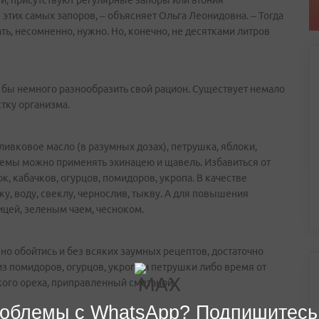
ти, присутствуют регулярные запоры или атония
этих самых запоров, – объясняет Ольга Леонидовна. – Тогда
, несомненно, нужно. Но, конечно, не десятками литров
я бы немного разнообразить свой рацион. Существует немало
тку организма.
оливковое масло (в разумных дозах), петрушка, яблоки,
емы можно применять эхинацею и щавель. Избавиться от
 кабачков, огурцов, помидоров, укропа. В качестве
, воду, свеклу, чернослив, тыкву. А для повышения
ицей, зеленым чаем, чесноком.
но обойтись и без всяких заумных рецептов, достаточно
з помидоров, огурцов, укропа и петрушки либо время от
кого ореха, приправленный сметаной.
облемы с WhatsApp? Подпишитесь