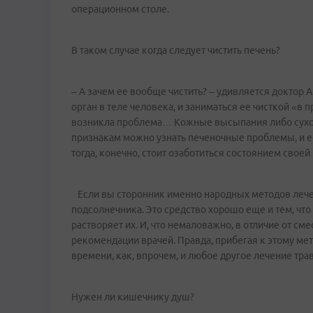
операционном столе.
В таком случае когда следует чистить печень?
– А зачем ее вообще чистить? – удивляется доктор
орган в теле человека, и заниматься ее чисткой «в 
возникла проблема… Кожные высыпания либо сухость
признакам можно узнать печеночные проблемы, и 
тогда, конечно, стоит озаботиться состоянием своей
Если вы сторонник именно народных методов лечен
подсолнечника. Это средство хорошо еще и тем, чт
растворяет их. И, что немаловажно, в отличие от см
рекомендации врачей. Правда, прибегая к этому мет
времени, как, впрочем, и любое другое лечение тра
Нужен ли кишечнику душ?