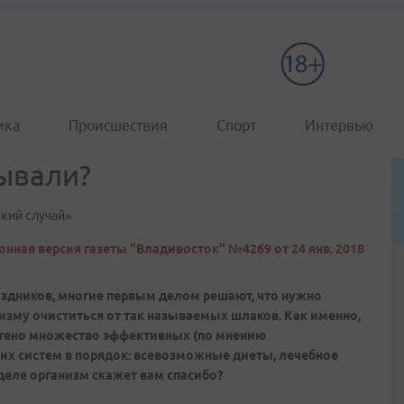
ика
Происшествия
Спорт
Интервью
ывали?
який случай»
онная версия газеты "Владивосток" №4269 от 24 янв. 2018
аздников, многие первым делом решают, что нужно
зму очиститься от так называемых шлаков. Как именно,
етено множество эффективных (по мнению
их систем в порядок: всевозможные диеты, лечебное
 деле организм скажет вам спасибо?