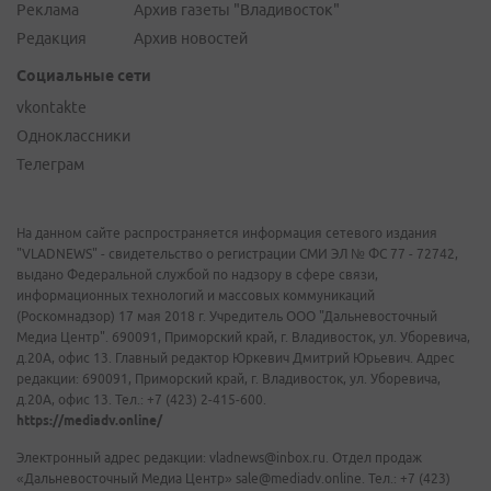
Реклама
Архив газеты "Владивосток"
Редакция
Архив новостей
Социальные сети
vkontakte
Одноклассники
Телеграм
На данном сайте распространяется информация сетевого издания
"VLADNEWS" - свидетельство о регистрации СМИ ЭЛ № ФС 77 - 72742,
выдано Федеральной службой по надзору в сфере связи,
информационных технологий и массовых коммуникаций
(Роскомнадзор) 17 мая 2018 г. Учредитель ООО "Дальневосточный
Медиа Центр". 690091, Приморский край, г. Владивосток, ул. Уборевича,
д.20А, офис 13. Главный редактор Юркевич Дмитрий Юрьевич. Адрес
редакции: 690091, Приморский край, г. Владивосток, ул. Уборевича,
д.20А, офис 13. Тел.: +7 (423) 2-415-600.
https://mediadv.online/
Электронный адрес редакции: vladnews@inbox.ru. Отдел продаж
«Дальневосточный Медиа Центр» sale@mediadv.online. Тел.: +7 (423)