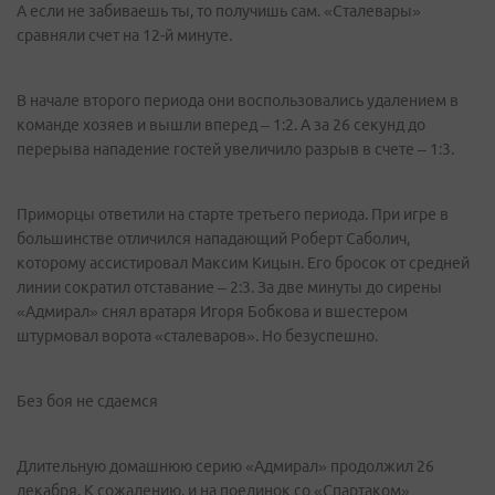
А если не забиваешь ты, то получишь сам. «Сталевары»
сравняли счет на 12-й минуте.
В начале второго периода они воспользовались удалением в
команде хозяев и вышли вперед – 1:2. А за 26 секунд до
перерыва нападение гостей увеличило разрыв в счете – 1:3.
Приморцы ответили на старте третьего периода. При игре в
большинстве отличился нападающий Роберт Саболич,
которому ассистировал Максим Кицын. Его бросок от средней
линии сократил отставание – 2:3. За две минуты до сирены
«Адмирал» снял вратаря Игоря Бобкова и вшестером
штурмовал ворота «сталеваров». Но безуспешно.
Без боя не сдаемся
Длительную домашнюю серию «Адмирал» продолжил 26
декабря. К сожалению, и на поединок со «Спартаком»