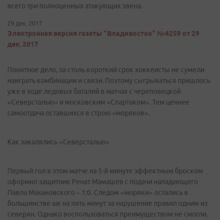
всего три полноценных атакующих звена.
29 дек. 2017
Электронная версия газеты "Владивосток" №4259 от 29
дек. 2017
Понятное дело, за столь короткий срок хоккеисты не сумели
наиграть комбинации и связи. Поэтому сыгрываться пришлось
уже в ходе ледовых баталий в матчах с череповецкой
«Северсталью» и московским «Спартаком». Тем ценнее
самоотдача оставшихся в строю «моряков».
Как закалялись «Северсталью»
Первый гол в этом матче на 5-й минуте эффектным броском
оформил защитник Ренат Мамашев с подачи нападающего
Павла Махановского – 1:0. Следом «моряки» остались в
большинстве аж на пять минут за нарушение правил одним из
северян. Однако воспользоваться преимуществом не смогли.