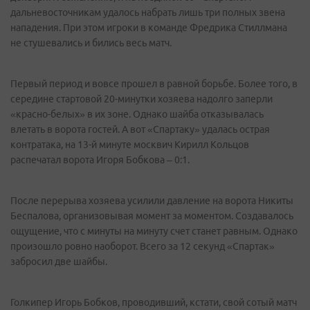
дальневосточникам удалось набрать лишь три полных звена
нападения. При этом игроки в команде Фредрика Стиллмана
не стушевались и бились весь матч.
Первый период и вовсе прошел в равной борьбе. Более того, в
середине стартовой 20-минутки хозяева надолго заперли
«красно-белых» в их зоне. Однако шайба отказывалась
влетать в ворота гостей. А вот «Спартаку» удалась острая
контратака, на 13-й минуте москвич Кирилл Кольцов
распечатал ворота Игоря Бобкова – 0:1.
После перерыва хозяева усилили давление на ворота Никиты
Беспалова, организовывая момент за моментом. Создавалось
ощущение, что с минуты на минуту счет станет равным. Однако
произошло ровно наоборот. Всего за 12 секунд «Спартак»
забросил две шайбы.
Голкипер Игорь Бобков, проводивший, кстати, свой сотый матч