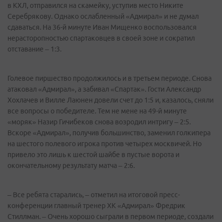
в КХЛ, отправился на скамейку, уступив место Никите
Серебрякову. Однако ослабленный «Адмирал» и не думал
сдаваться. На 36-й минуте Иван Мищенко воспользовался
нерасторопностью спартаковцев в своей зоне и сократил
отставание – 1:3.
Голевое пиршество продолжилось и в третьем периоде. Снова
атаковал «Адмирал», а забивал «Спартак». Гости Александр
Хохлачев и Вилле Лаюнен довели счет до 1:5 и, казалось, сняли
все вопросы о победителе. Тем не мене на 49-й минуте
«моряк» Назир Гичибеков снова возродил интригу – 2:5.
Вскоре «Адмирал», получив большинство, заменил голкипера
на шестого полевого игрока против четырех москвичей. Но
привело это лишь к шестой шайбе в пустые ворота и
окончательному результату матча – 2:6.
– Все ребята старались, – отметил на итоговой пресс-
конференции главный тренер ХК «Адмирал» Фредрик
Стиллман. – Очень хорошо сыграли в первом периоде, создали