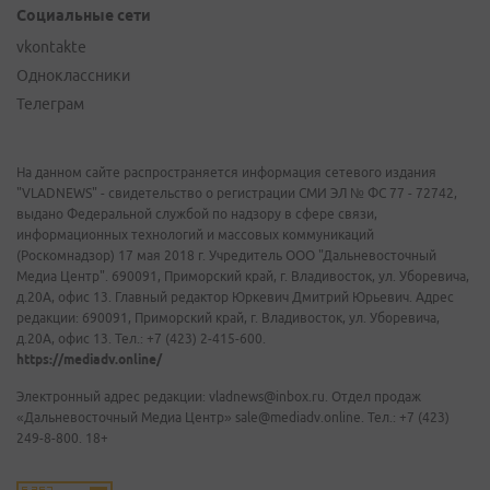
Социальные сети
vkontakte
Одноклассники
Телеграм
На данном сайте распространяется информация сетевого издания
"VLADNEWS" - свидетельство о регистрации СМИ ЭЛ № ФС 77 - 72742,
выдано Федеральной службой по надзору в сфере связи,
информационных технологий и массовых коммуникаций
(Роскомнадзор) 17 мая 2018 г. Учредитель ООО "Дальневосточный
Медиа Центр". 690091, Приморский край, г. Владивосток, ул. Уборевича,
д.20А, офис 13. Главный редактор Юркевич Дмитрий Юрьевич. Адрес
редакции: 690091, Приморский край, г. Владивосток, ул. Уборевича,
д.20А, офис 13. Тел.: +7 (423) 2-415-600.
https://mediadv.online/
Электронный адрес редакции: vladnews@inbox.ru. Отдел продаж
«Дальневосточный Медиа Центр» sale@mediadv.online. Тел.: +7 (423)
249-8-800. 18+