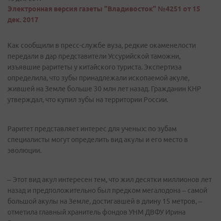
Электронная версия газеты "Владивосток" №4251 от 15
дек. 2017
Как сообщили в пресс-службе вуза, редкие окаменелости
передали в дар представители Уссурийской таможни,
изъявшие раритеты у китайского туриста. Экспертиза
определила, что зубы принадлежали ископаемой акуле,
жившей на Земле больше 30 млн лет назад. Гражданин КНР
утверждал, что купил зубы на территории России.
Раритет представляет интерес для ученых: по зубам
специалисты могут определить вид акулы и его место в
эволюции.
– Этот вид акул интересен тем, что жил десятки миллионов лет
назад и предположительно был предком мегалодона – самой
большой акулы на Земле, достигавшей в длину 15 метров, –
отметила главный хранитель фондов УНМ ДВФУ Ирина