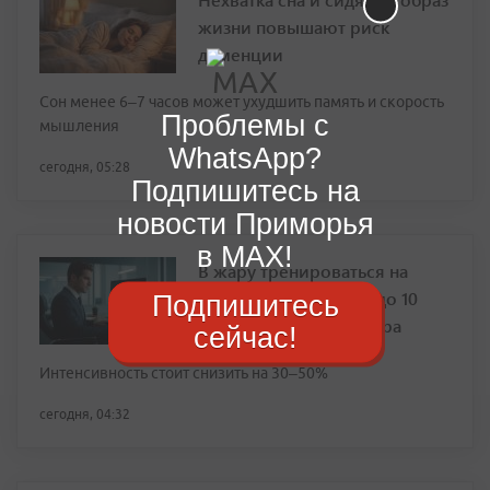
жизни повышают риск
деменции
Сон менее 6–7 часов может ухудшить память и скорость
Проблемы с
мышления
WhatsApp?
сегодня, 05:28
Подпишитесь на
новости Приморья
в MAX!
В жару тренироваться на
улице можно только до 10
Подпишитесь
утра или после 7 вечера
сейчас!
Интенсивность стоит снизить на 30–50%
сегодня, 04:32