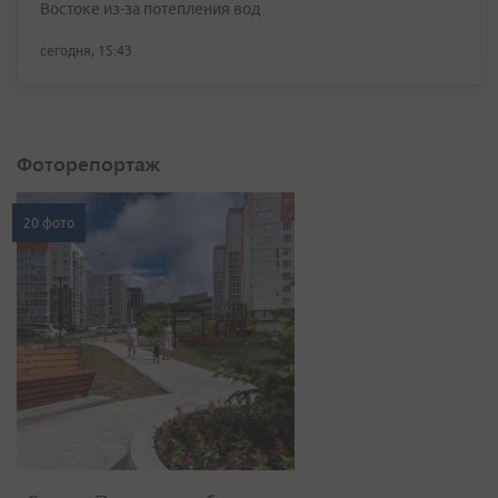
Фоторепортаж
20 фото
«Сердце Патрокла» забилось:
во Владивостоке открыли
новый сквер