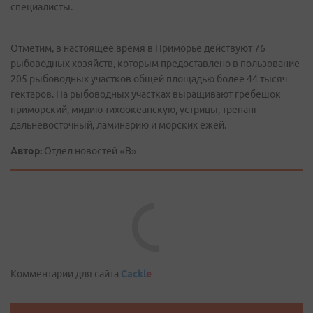
специалисты.
Отметим, в настоящее время в Приморье действуют 76
рыбоводных хозяйств, которым предоставлено в пользование
205 рыбоводных участков общей площадью более 44 тысяч
гектаров. На рыбоводных участках выращивают гребешок
приморский, мидию тихоокеанскую, устрицы, трепанг
дальневосточный, ламинарию и морских ежей.
Автор:
Отдел новостей «В»
Comments are disabled
Комментарии для сайта
Cackl
e
Важные новости