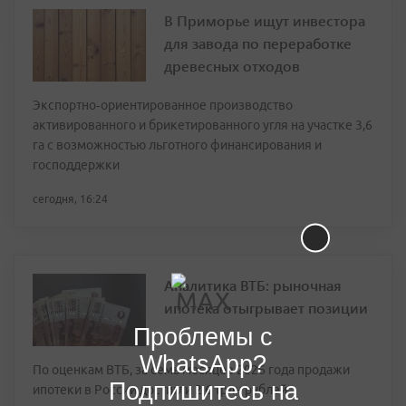
Экспортно‑ориентированное производство
активированного и брикетированного угля на участке 3,6
га с возможностью льготного финансирования и
господдержки
сегодня, 16:24
Аналитика ВТБ: рыночная
ипотека отыгрывает позиции
По оценкам ВТБ, за семь месяцев 2026 года продажи
ипотеки в России достигли 2,6 трлн рублей
Проблемы с
сегодня, 16:21
WhatsApp?
Подпишитесь на