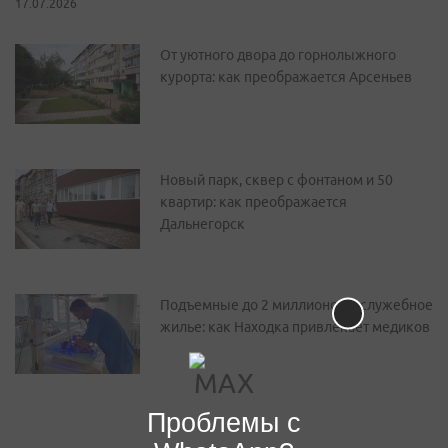
17.07.2026
От уютного двора до горнолыжного
курорта: как преображается Арсеньев
Новый парк, сквер с фонтаном и 50
квартир: как преображается
Дальнегорск
Подъемные до 2 миллионов и служебное
жилье: как Находка привлекает медиков
Проблемы с