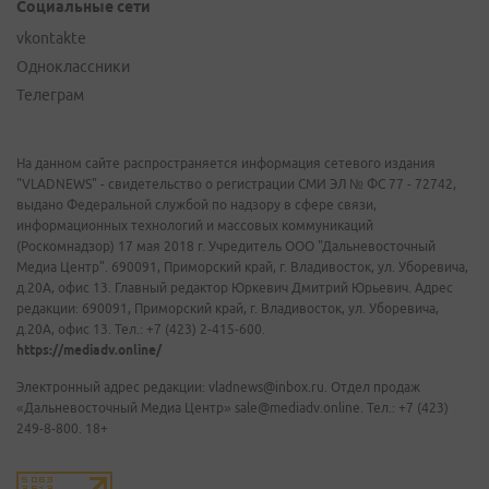
Социальные сети
vkontakte
Одноклассники
Телеграм
На данном сайте распространяется информация сетевого издания
"VLADNEWS" - свидетельство о регистрации СМИ ЭЛ № ФС 77 - 72742,
выдано Федеральной службой по надзору в сфере связи,
информационных технологий и массовых коммуникаций
(Роскомнадзор) 17 мая 2018 г. Учредитель ООО "Дальневосточный
Медиа Центр". 690091, Приморский край, г. Владивосток, ул. Уборевича,
д.20А, офис 13. Главный редактор Юркевич Дмитрий Юрьевич. Адрес
редакции: 690091, Приморский край, г. Владивосток, ул. Уборевича,
д.20А, офис 13. Тел.: +7 (423) 2-415-600.
https://mediadv.online/
Электронный адрес редакции: vladnews@inbox.ru. Отдел продаж
«Дальневосточный Медиа Центр» sale@mediadv.online. Тел.: +7 (423)
249-8-800. 18+