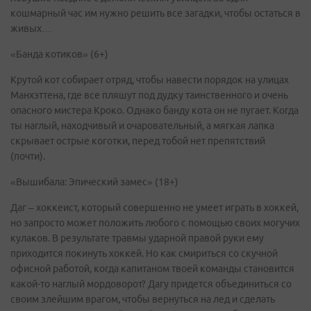
кошмарный час им нужно решить все загадки, чтобы остаться в
живых…
«Банда котиков» (6+)
Крутой кот собирает отряд, чтобы навести порядок на улицах
Манхэттена, где все пляшут под дудку таинственного и очень
опасного мистера Кроко. Однако банду кота он не пугает. Когда
ты наглый, находчивый и очаровательный, а мягкая лапка
скрывает острые коготки, перед тобой нет препятствий
(почти).
«Вышибала: Эпический замес» (18+)
Даг – хоккеист, который совершенно не умеет играть в хоккей,
но запросто может положить любого с помощью своих могучих
кулаков. В результате травмы ударной правой руки ему
приходится покинуть хоккей. Но как смириться со скучной
офисной работой, когда капитаном твоей команды становится
какой-то наглый мордоворот? Дагу придется объединиться со
своим злейшим врагом, чтобы вернуться на лед и сделать