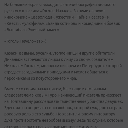
На большие экраны выходит фэнтези-биография великого
русского классика «Гоголь. Начало». За ними следуют
кинокомикс «Сверхлюди», ужастики «Тайна 7 сестер» и
«Квест», мультфильм «Банда котиков» и комедийный боевик
«Вышибала: Эпичный замес».
«Гоголь. Начало» (16+)
Казаки, ведьмы, русалки, утопленницы и другие обитатели
Диканьки встречаются лицом к лицу со своим создателем
Николаем Гоголем, молодым писарем из Петербурга, который
страдает загадочными припадками и может общаться с
персонажами из потустороннего мира.
Вместе со своим начальником, блестящим столичным
следователем Яковым Гуро, начинающий писатель приезжает
на Полтавщину расследовать таинственные убийства девушек.
Здесь же он встречает свою любовь, которой суждено сыграть
роковую роль в его судьбе. Но хватит ли юному литератору
духа противостоять невообразимому? Ведь по слухам, которые
активно разносят напуганные местные жители, за