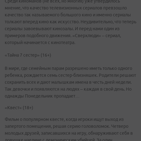
Среди киноманов (не всех, но многих) уже утвердилось
мнение, что качество телевизионных сериалов превзошло
качество так называемого большого кино и именно сериалы
толкают вперед кино как искусство. Неудивительно, что теперь
сериалы завоевывают кинозалы. И перед нами один из
примеров подобного движения. «Сверхлюди» – сериал,
который начинается с кинотеатра.
«Тайна 7 сестер» (16+)
В мире, где семейным парам разрешено иметь только одного
ребенка, рождается семь сестер-близняшек. Родители решают
сохранить всех и дают малышкам имена в честь дней недели.
Так девочки и появляются на людях – каждая в свой день. Но
однажды Понедельник пропадает…
«Квест» (18+)
Фильм о популярном квесте, когда игроки ищут выход из
запертого помещения, решая серию головоломок. Четверо
молодых друзей, записавшихся на игру, обнаруживают себя в
ловушке наедине с демоническим убийцей. За один