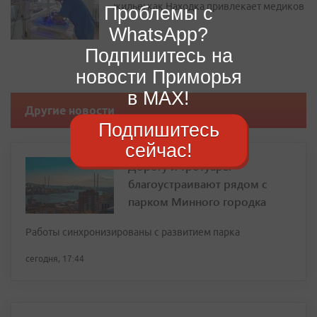
жилье: как Находка привлекает медиков
Проблемы с
WhatsApp?
Подпишитесь на
новости Приморья
в MAX!
Другие новости
Подпишитесь
сейчас!
Дорогу и тротуары
благоустраивают рядом с
парком Минного городка
Работы синхронизированы с развитием парка
сегодня, 17:44