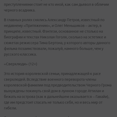
преступлениями стоит не кто иной, как сам дьявол в обличии
черного всадника.
В главных ролях снялись Александр Петров, известный по
недавнему «Притяжению», и Олег Меньшиков – актер, в
принципе, известный. Фэнтези, основанное не столько на
биографии и текстах Николая Гоголя, сколько на эстетике и
сюжетах режиссера Тима Бертона, у которого авторы данного
фильма позаимствовали, пожалуй, намного больше, чем у
русского классика.
«Сверхлюди» (12+)
Это история королевской семьи, принадлежащей к расе
сверхлюдей. Вследствие военного переворота члены
королевской фамилии под предводительством Черного Грома
вынуждены покинуть свой дом в лунном городе Аттилан и
бежать на острова (как в дальнейшем оказывается – Гавайи),
где им предстоит спасать не только себя, но и весь мир от
гибели.