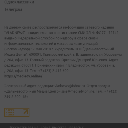
Одноклассники
Телеграм
На данном сайте распространяется информация сетевого издания
"VLADNEWS" - свидетельство о регистрации СМИ ЭЛ № ФС 77 - 72742,
выдано Федеральной службой по надзору в сфере связи,
информационных технологий и массовых коммуникаций
(Роскомнадзор) 17 мая 2018 г. Учредитель ООО "Дальневосточный
Медиа Центр". 690091, Приморский край, г. Владивосток, ул. Уборевича,
д.20А, офис 13. Главный редактор Юркевич Дмитрий Юрьевич. Адрес
редакции: 690091, Приморский край, г. Владивосток, ул. Уборевича,
д.20А, офис 13. Тел.: +7 (423) 2-415-600.
https://mediadv.online/
Электронный адрес редакции: vladnews@inbox.ru. Отдел продаж
«Дальневосточный Медиа Центр» sale@mediadv.online. Тел.: +7 (423)
249-8-800. 18+
Просматривая наш сайт, вы соглашаетесь с