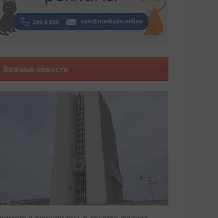
Важные новости
риморье закрепилось в десятке лучших