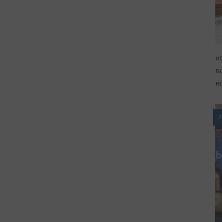
«
в
н
2