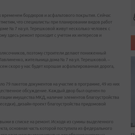
х временем бордюров и асфальтового покрытия. Сейчас
тметим, что специалисты при планировании видов работ
оме № 7 на ул. Терешковой живут несколько человек с
у здесь ремонт проходит с учетом их интересов и
олясочников, поэтому строители делают пониженный
Павлиненко, жительница дома № 7 на ул. Терешковой. –
всем скоро у нас будет хорошая асфальтированная дорога,
ло 79 пакетов документов на участие в программе, 49 из них
щественное обсуждение. Каждый двор был оценен по
тации имущества МКД, наличие элементов благоустройства
еседки), дизайн-проект благоустройства придомовой
выми в списке на ремонт. Исходя из суммы выделенного
та, основная часть которой поступила из федерального
П