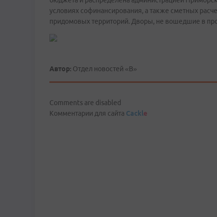
бюджета и распределена администрацией Приморс
условиях софинансирования, а также сметных расче
придомовых территорий. Дворы, не вошедшие в прог
Автор:
Отдел новостей «В»
Comments are disabled
Комментарии для сайта
Cackl
e