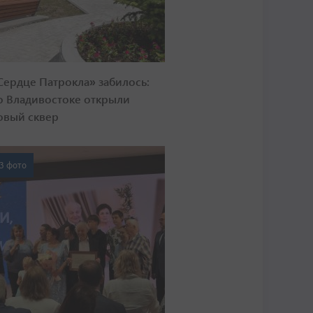
Сердце Патрокла» забилось:
о Владивостоке открыли
овый сквер
3 фото