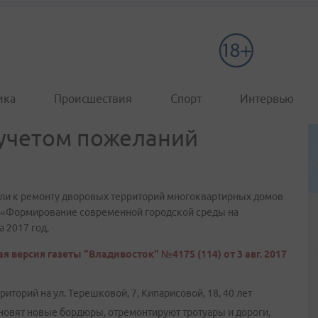
ика
Происшествия
Спорт
Интервью
 учетом пожеланий
или к ремонту дворовых территорий многоквартирных домов
а «Формирование современной городской среды на
 2017 год.
я версия газеты "Владивосток" №4175 (114) от 3 авг. 2017
торий на ул. Терешковой, 7, Кипарисовой, 18, 40 лет
ановят новые бордюры, отремонтируют тротуары и дороги,