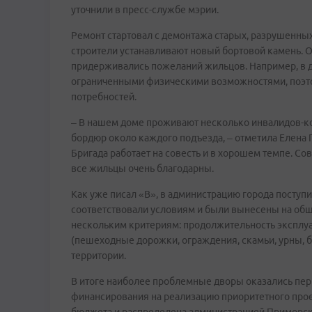
уточнили в пресс-службе мэрии.
Ремонт стартовал с демонтажа старых, разрушенны
строители устанавливают новый бортовой камень. О
придерживались пожеланий жильцов. Например, в д
ограниченными физическими возможностями, поэтом
потребностей.
– В нашем доме проживают несколько инвалидов-к
бордюр около каждого подъезда, – отметила Елена 
Бригада работает на совесть и в хорошем темпе. Со
все жильцы очень благодарны.
Как уже писал «В», в администрацию города поступи
соответствовали условиям и были вынесены на об
нескольким критериям: продолжительность эксплуа
(пешеходные дорожки, ограждения, скамьи, урны, б
территории.
В итоге наиболее проблемные дворы оказались пер
финансирования на реализацию приоритетного проек