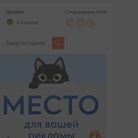
Пробки
Социальные сети
0 баллов
Город на ладони