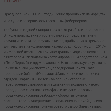
1 авг. 2017
Празднование Дня ВМФ традиционно прошло как на море, так
и на суше и завершилось красочным фейерверком.
Трибуны на Водной станции ТОФ в этот раз были переполнены.
В числе приглашенных гостей было 250 представителей
команд из Ирана, Венесуэлы и Китая, прибывших в Приморье
для участия в международных конкурсах «Кубок моря – 2017»
и «Морской десант – 2017». Иностранные морские пехотинцы
с интересом наблюдали за костюмированным представлением
«Петр Первый» и дружно хлопали. Наш зритель, уже чуть ли не
наизусть знающий спектакль, аплодировал нехотя. Зато
порадовали бойцы «Юнармии». Мальчишки и девчонки из
отрядов «Варяг» и «Восток» выполнили строевые
перестроения с поворотами в движении, поздравили всех
посредством флажного семафора и не хуже взрослых
продемонстрировали разборку и сборку автоматов
Калашникова. В завершение выступления юнармейцы лихо
продемонстрировали приемы боевого самбо. Затем на пирс