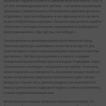
вышли их старшие коллеги из дивизии морской пехоты ТОФ. И
тут уже затаили дыхание все зрители – наступила кульминация
праздника. Стремительные и безупречные действия десантно-
штурмовых групп на побережье и высадка морского десанта
на десяти бронетранспортерах с большого десантного корабля
«Пересвет» наглядно показали справедливость выбранного
морпехами девиза: «Там, где мы, там победа!».
Тем временем на акватории развернулся морской парад.
Ракетные крейсера салютовали, выпустив в воздух по два
залпа активных помех самонаводящимся крылатым ракетам
противника. Три буксира кружились в вальсе, создавая
пожарными брандспойтами арки над водой. Подводная лодка
«Комсомольск-на-Амуре» погрузилась на глубину 19 метров,
затем поднялась на поверхность. А разворот вокруг своей оси
на месте продемонстрировало спасательное судно «Игорь
Белоусов». Кроме того, зрители увидели, как выполняются
поиск и уничтожение подводной лодки условного противника,
а также подрыв плавающих мин.
Вечер военные моряки провели в Мариинском театре. На