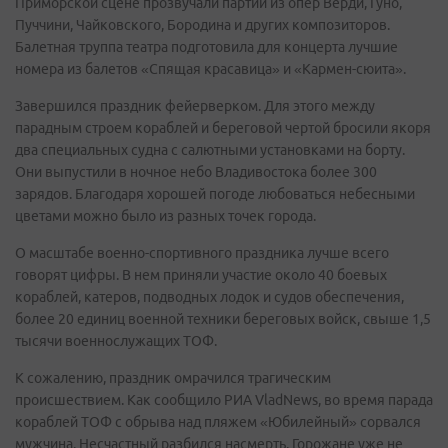
Приморской сцене прозвучали партии из опер Верди, Гуно,
Пуччини, Чайковского, Бородина и других композиторов.
Балетная труппа театра подготовила для концерта лучшие
номера из балетов «Спящая красавица» и «Кармен-сюита».
Завершился праздник фейерверком. Для этого между
парадным строем кораблей и береговой чертой бросили якоря
два специальных судна с салютными установками на борту.
Они выпустили в ночное небо Владивостока более 300
зарядов. Благодаря хорошей погоде любоваться небесными
цветами можно было из разных точек города.
О масштабе военно-спортивного праздника лучше всего
говорят цифры. В нем приняли участие около 40 боевых
кораблей, катеров, подводных лодок и судов обеспечения,
более 20 единиц военной техники береговых войск, свыше 1,5
тысячи военнослужащих ТОФ.
К сожалению, праздник омрачился трагическим
происшествием. Как сообщило РИА VladNews, во время парада
кораблей ТОФ с обрыва над пляжем «Юбилейный» сорвался
мужчина. Несчастный разбился насмерть. Горожане уже не