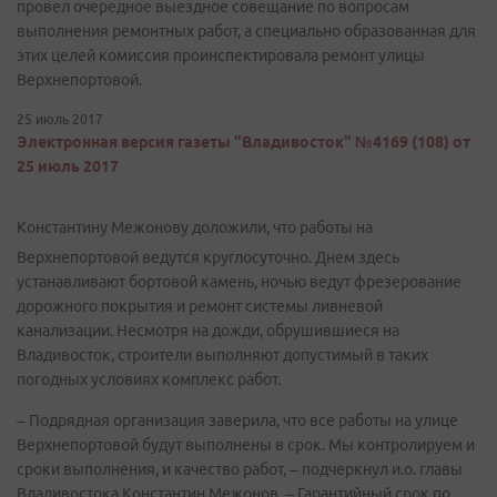
провел очередное выездное совещание по вопросам
выполнения ремонтных работ, а специально образованная для
этих целей комиссия проинспектировала ремонт улицы
Верхнепортовой.
25 июль 2017
Электронная версия газеты "Владивосток" №4169 (108) от
25 июль 2017
Константину Межонову доложили, что работы на
Верхнепортовой ведутся круглосуточно. Днем здесь
устанавливают бортовой камень, ночью ведут фрезерование
дорожного покрытия и ремонт системы ливневой
канализации. Несмотря на дожди, обрушившиеся на
Владивосток, строители выполняют допустимый в таких
погодных условиях комплекс работ.
– Подрядная организация заверила, что все работы на улице
Верхнепортовой будут выполнены в срок. Мы контролируем и
сроки выполнения, и качество работ, – подчеркнул и.о. главы
Владивостока Константин Межонов. – Гарантийный срок по