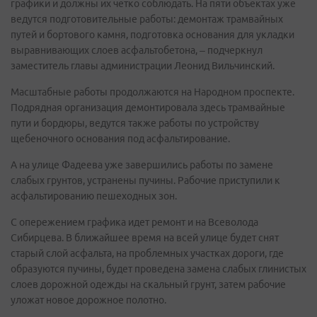
графики и должны их четко соблюдать. На пяти объектах уже
ведутся подготовительные работы: демонтаж трамвайных
путей и бортового камня, подготовка основания для укладки
выравнивающих слоев асфальтобетона, – подчеркнул
заместитель главы администрации Леонид Вильчинский.
Масштабные работы продолжаются на Народном проспекте.
Подрядная организация демонтировала здесь трамвайные
пути и бордюры, ведутся также работы по устройству
щебеночного основания под асфальтирование.
А на улице Фадеева уже завершились работы по замене
слабых грунтов, устранены пучины. Рабочие приступили к
асфальтированию пешеходных зон.
С опережением графика идет ремонт и на Всеволода
Сибирцева. В ближайшее время на всей улице будет снят
старый слой асфальта, на проблемных участках дороги, где
образуются пучины, будет проведена замена слабых глинистых
слоев дорожной одежды на скальный грунт, затем рабочие
уложат новое дорожное полотно.