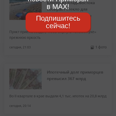
Блогер из Владивостока
в MAX!
собирает стекло для
восстановления бухты
Подпишитесь
Стеклянной
сейчас!
Пункт приёма создан, чтобы вернуть «Стеклянухе»
прежнюю яркость
1 фото
сегодня, 21:03
Ипотечный долг приморцев
превысил 367 млрд
Во II квартале в крае выдали 4,1 тыс. ипотек на 20,8 млрд
сегодня, 20:14