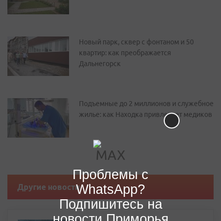
Новый парк, сквер с фонтаном и 50
квартир: как преображается
Дальнегорск
Подъемные до 2 миллионов и служебное
жилье: как Находка привлекает медиков
Проблемы с
WhatsApp?
Другие новости
Подпишитесь на
новости Приморья