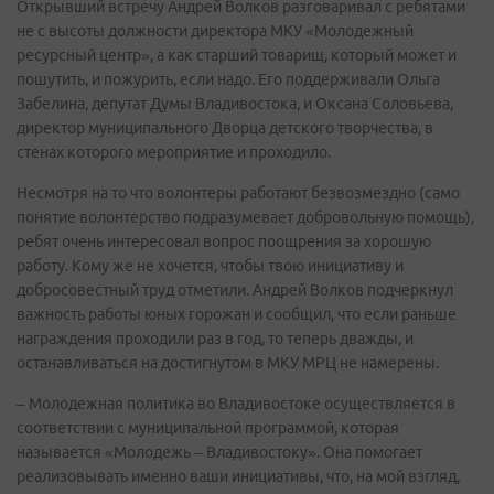
Открывший встречу Андрей Волков разговаривал с ребятами
не с высоты должности директора МКУ «Молодежный
ресурсный центр», а как старший товарищ, который может и
пошутить, и пожурить, если надо. Его поддерживали Ольга
Забелина, депутат Думы Владивостока, и Оксана Соловьева,
директор муниципального Дворца детского творчества, в
стенах которого мероприятие и проходило.
Несмотря на то что волонтеры работают безвозмездно (само
понятие волонтерство подразумевает добровольную помощь),
ребят очень интересовал вопрос поощрения за хорошую
работу. Кому же не хочется, чтобы твою инициативу и
добросовестный труд отметили. Андрей Волков подчеркнул
важность работы юных горожан и сообщил, что если раньше
награждения проходили раз в год, то теперь дважды, и
останавливаться на достигнутом в МКУ МРЦ не намерены.
– Молодежная политика во Владивостоке осуществляется в
соответствии с муниципальной программой, которая
называется «Молодежь – Владивостоку». Она помогает
реализовывать именно ваши инициативы, что, на мой взгляд,