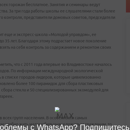
сех горожан бесплатное. Занятия и семинары ведут
тва. За три года работы школы ее слушателями стали более
го контроля, представители домовых советов, председатели
одит еще и экспресс-школа «Молодой управдом», ее
до 35 лет. Благодаря этому подрастает новое поколение
взять на себя контроль за содержанием и ремонтом своих
етить, что с 2011 года впервые во Владивостоке началось
ходов. По информации международной экологической
ь в списке городов-лидеров, которые цивилизованно
тановлено более 100 пирамидок для сбора пластиковых
 сбора стекла и 50 специализированных экомодулей для
тареек.
 всех групп населения. В особенности самых
нем удобно жить маломобильным и пожилым гражданам, то
облемы с WhatsApp? Подпишитесь