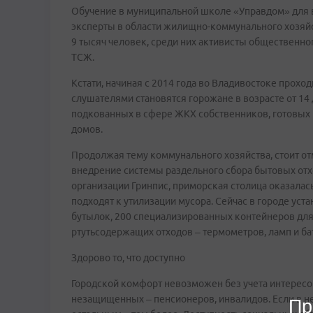
Обучение в муниципальной школе «Управдом» для в
эксперты в области жилищно-коммунального хозяйс
9 тысяч человек, среди них активисты общественно
ТСЖ.
Кстати, начиная с 2014 года во Владивостоке прох
слушателями становятся горожане в возрасте от 14 
подкованных в сфере ЖКХ собственников, готовых 
домов.
Продолжая тему коммунального хозяйства, стоит отм
внедрение системы раздельного сбора бытовых от
организации Гринпис, приморская столица оказалас
подходят к утилизации мусора. Сейчас в городе ус
бутылок, 200 специализированных контейнеров для
ртутьсодержащих отходов – термометров, ламп и ба
Здорово то, что доступно
Городской комфорт невозможен без учета интересов
незащищенных – пенсионеров, инвалидов. Если в 
Пр