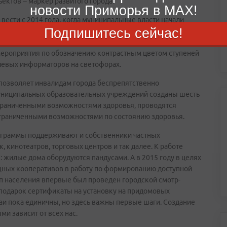
ектов – маркер развитого города.
новости Приморья в MAX!
вести с 2014 года, когда муниципальные власти начали
Подпишитесь сейчас!
х этой программы в городе оборудовано 39 парковочных
в, на 49 объектах уложена тактильная плитка, обустроены
мероприятия по обозначению контрастным цветом ступеней
чевых информаторов на светофорах.
 позволяет инвалидам города беспрепятственно
муниципальных образовательных учреждений созданы шесть
ограниченными возможностями здоровья, проводятся
ограниченными возможностями по состоянию здоровья.
ограммы поддерживают и собственники частных
, кинотеатров, торговых центров и так далее. К работе
жилые дома оборудуются пандусами. А в 2015 году в целях
ных кооперативов в работу по формированию доступной
п населения впервые был проведен городской смотр-
 подарок сертификаты на установку на придомовых
аи пока единичны, но здесь важны первые шаги. Создание
и зависит от всех нас.