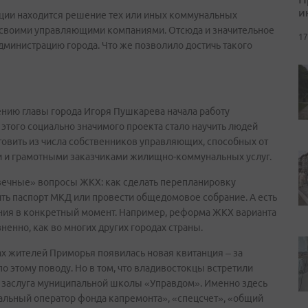
и
нции находится решение тех или иных коммунальных
 своими управляющими компаниями. Отсюда и значительное
17
дминистрацию города. Что же позволило достичь такого
ению главы города Игоря Пушкарева начала работу
этого социально значимого проекта стало научить людей
товить из числа собственников управляющих, способных от
 и грамотными заказчиками жилищно-коммунальных услуг.
ечные» вопросы ЖКХ: как сделать перепланировку
мить паспорт МКД или провести общедомовое собрание. А есть
ания в конкретный момент. Например, реформа ЖКХ варианта
ненно, как во многих других городах страны.
ах жителей Приморья появилась новая квитанция – за
по этому поводу. Но в том, что владивостокцы встретили
 заслуга муниципальной школы «Управдом». Именно здесь
нальный оператор фонда капремонта», «спецсчет», «общий