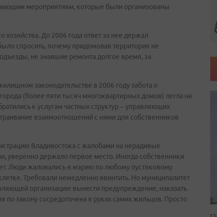
учающим мероприятиям, которые были организованы
хозяйства. До 2006 года ответ за нее держал
было спросить, почему придомовая территория не
одъезды, не знавшие ремонта долгое время, за
илищном законодательстве в 2006 году забота о
рода (более пяти тысяч многоквартирных домов) легла на
братились к услугам частных структур – управляющих
ыстраивание взаимоотношений с ними для собственников
нистрацию Владивостока с жалобами на нерадивые
, уверенно держало первое место. Иногда собственники
ает. Люди жаловались в мэрию по любому пустяковому
клетке. Требовали немедленно ввинтить. Но муниципалитет
вляющей организации: вынести предупреждение, наказать
я по закону сосредоточена в руках самих жильцов. Просто
П