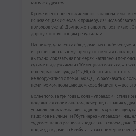
котел» и другие.
Кроме всего прочего жилищное законодательство ме
исчезают (как исчезла, к примеру, из числа обяза
приборов учета). Другие же, напротив, возникают. 
дорогу к потрясающим результатам.
Например, установка общедомовых приборов учета (
и профессиональному юристу справиться сложно, не
выгодно, доказать на примерах, наглядно и по-люд
сухими выдержками из Жилищного кодекса, – трудн
общедомовые нужды (ОДН), объяснить, что это за зв
не вооружиться с помощью ОДПУ, рассказать о поль
неминуемом повышающем коэффициенте – все это н
Более того, за три года школа «Управдом» стала к
поделиться своим опытом, почерпнуть знания у дру
управляющих компаний, подрядных организаций, дат
из домов на улице Нейбута через «Управдом» нашел
художественно расписать подъезды в своем доме. Т
подъезда в доме на Нейбута. Таких примеров очень 