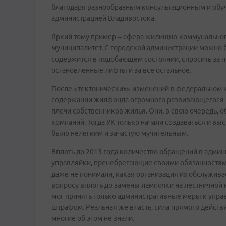
благодаря разнообразным консультационным и об
администрацией Владивостока.
Яркий тому пример – сфера жилищно-коммунального 
муниципалитет. С городской администрации можно 
содержится в подобающем состоянии, спросить за п
остановленные лифты и за все остальное.
После «тектонических» изменений в федеральном ж
содержании жилфонда огромного развивающегося го
плечи собственников жилья. Они, в свою очередь, о
компаний. Тогда УК только начали создаваться и в
было нелегким и зачастую мучительным.
Вплоть до 2013 года количество обращений в адми
управляйки, пренебрегающие своими обязанностями
даже не понимали, какая организация их обслужив
вопросу вплоть до замены лампочки на лестничной 
мог принять только административные меры к упра
штрафом. Реальная же власть, сила прямого действи
многие об этом не знали.