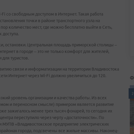
Fi со свободным доступом в Интернет. Такая работа
 установления точки в районе транспортного узла на
пор количество мест, где можно бесплатно выйти в Сеть,
к доступа.
рки, остановки. Центральная площадь приморской столицы –
нтернет в городе – это не только комфорт для жителей,
 для туристов.
звитию связи и информатизации на территории Владивостока
сети Интернет через Wi-Fi должно увеличиться до 120.
Ф
2
окий уровень организации и качества работы. Из всех
ямом и переносном смысле) примером является развитие
оке зажигалось менее трех тысяч фонарей, то сегодня их
центра переступило через черту «достаточности». По
и МУПВ «Владивостокское предприятие электрических
орайонах города, подсвечены все жилые массивы. Наконец-