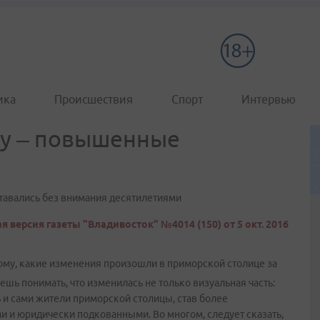
ика
Происшествия
Спорт
Интервью
ку – повышенные
ставались без внимания десятилетиями
я версия газеты "Владивосток" №4014 (150) от 5 окт. 2016
му, какие изменения произошли в приморской столице за
ешь понимать, что изменилась не только визуальная часть:
ь и сами жители приморской столицы, став более
и и юридически подкованными. Во многом, следует сказать,