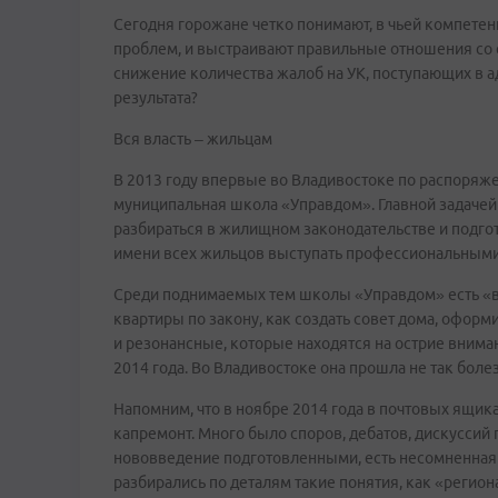
Сегодня горожане четко понимают, в чьей компете
проблем, и выстраивают правильные отношения со
снижение количества жалоб на УК, поступающих в а
результата?
Вся власть – жильцам
В 2013 году впервые во Владивостоке по распоряж
муниципальная школа «Управдом». Главной задачей 
разбираться в жилищном законодательстве и подго
имени всех жильцов выступать профессиональными
Среди поднимаемых тем школы «Управдом» есть «в
квартиры по закону, как создать совет дома, офор
и резонансные, которые находятся на острие вним
2014 года. Во Владивостоке она прошла не так болез
Напомним, что в ноябре 2014 года в почтовых ящик
капремонт. Много было споров, дебатов, дискуссий 
нововведение подготовленными, есть несомненная
разбирались по деталям такие понятия, как «регио