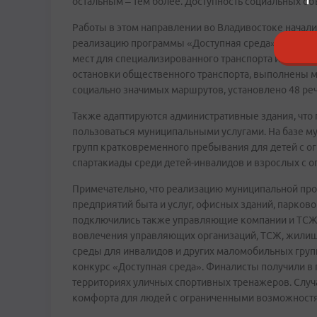
остальным – тем более. Доступность социальных объ
Работы в этом направлении во Владивостоке начали 
реализацию программы «Доступная среда». В рамка
мест для специализированного транспорта инвалидо
остановки общественного транспорта, выполнены 
социально значимых маршрутов, установлено 48 ре
Также адаптируются административные здания, что
пользоваться муниципальными услугами. На базе 
групп кратковременного пребывания для детей с 
спартакиады среди детей-инвалидов и взрослых с 
Примечательно, что реализацию муниципальной пр
предприятий быта и услуг, офисных зданий, парковок
подключились также управляющие компании и ТСЖ: 
вовлечения управляющих организаций, ТСЖ, жилищ
среды для инвалидов и других маломобильных груп
конкурс «Доступная среда». Финалисты получили в
территориях уличных спортивных тренажеров. Случ
комфорта для людей с ограниченными возможностям