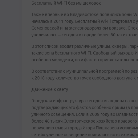
Бесплатный Wi-Fi без мышеловок
Также впервые во Владивостоке появились зоны Wi-
началась в 2011 году. Бесплатный Wi-Fi стартовал с
Семеновской и на железнодорожном вокзале. С тех 
увеличилось – сегодня в городе более 80 таких точе
В этот список входят различные улицы, скверы, па
также зона бесплатного Wi-Fi. Свободный выход в И
особенно молодежи, но и фактор привлекательности
В соответствии с муниципальной программой по ра
к 2018 году количество точек свободного доступа к 
Движение к свету
Городская инфраструктура сегодня выведена на выс
подтверждающих это фактов особенно ярким (в пр
уличного освещения. Если в 2008 году во Владивост
более 46 тысяч. Электрическое хозяйство краевого 
поручению главы города Игоря Пушкарева усилиям
сетей» уличное освещение появилось во всех микр