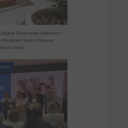
Сердце Патрокла» забилось:
о Владивостоке открыли
овый сквер
3 фото