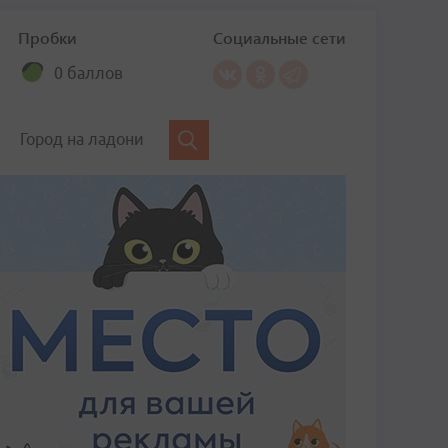
Пробки
Социальные сети
0 баллов
Город на ладони