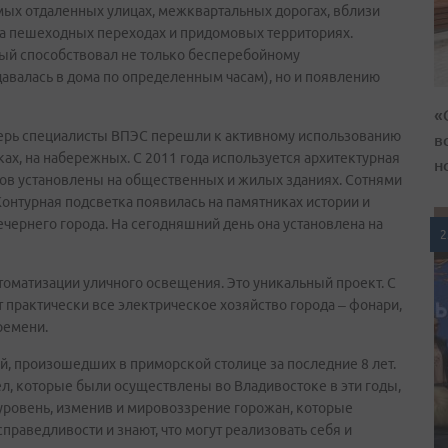
амых отдаленных улицах, межквартальных дорогах, вблизи
 на пешеходных переходах и придомовых территориях.
рый способствовал не только бесперебойному
авалась в дома по определенным часам), но и появлению
«
еперь специалисты ВПЭС перешли к активному использованию
в
ах, на набережных. С 2011 года используется архитектурная
н
ков установлены на общественных и жилых зданиях. Сотнями
онтурная подсветка появилась на памятниках истории и
ечернего города. На сегодняшний день она установлена на
2
томатизации уличного освещения. Это уникальный проект. С
 практически все электрическое хозяйство города – фонари,
ремени.
, произошедших в приморской столице за последние 8 лет.
л, которые были осуществлены во Владивостоке в эти годы,
уровень, изменив и мировоззрение горожан, которые
праведливости и знают, что могут реализовать себя и