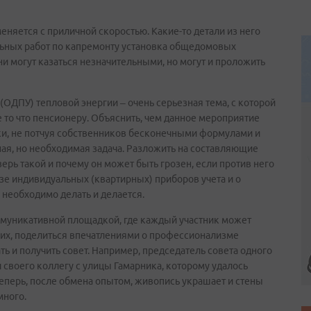
няется с приличной скоростью. Какие-то детали из него
тельных работ по капремонту установка общедомовых
Они могут казаться незначительными, но могут и проложить
ОДПУ) тепловой энергии – очень серьезная тема, с которой
 то что пенсионеру. Объяснить, чем данное мероприятие
ски, не потчуя собственников бесконечными формулами и
ая, но необходимая задача. Разложить на составляющие
ерь такой и почему он может быть грозен, если против него
зе индивидуальных (квартирных) приборов учета и о
еобходимо делать и делается.
оммуникативной площадкой, где каждый участник может
гих, поделиться впечатлениями о профессионализме
ь и получить совет. Например, председатель совета одного
 своего коллегу с улицы Гамарника, которому удалось
еперь, после обмена опытом, живопись украшает и стены
много.