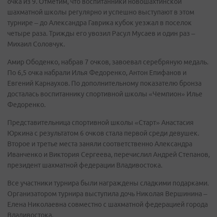
очка из 9. Отметим, что воспитанники новошахтинской
шахматной школы регулярно и успешно выступают в этом
турнире – до Александра Гаврика кубок уезжал в поселок
четыре раза. Трижды его увозил Расул Мусаев и один раз –
Михаил Соловчук.
Амир Ободенко, набрав 7 очков, завоевал серебряную медаль.
По 6,5 очка набрали Илья Федоренко, Антон Епифанов и
Евгений Карнаухов. По дополнительному показателю бронза
досталась воспитаннику спортивной школы «Чемпион» Илье
Федоренко.
Представительница спортивной школы «Старт» Анастасия
Юркина с результатом 6 очков стала первой среди девушек.
Второе и третье места заняли соответственно Александра
Иванченко и Виктория Сергеева, перечислил Андрей Степанов,
президент шахматной федерации Владивостока.
Все участники турнира были награждены сладкими подарками.
Организатором турнира выступила дочь Николая Вершинина –
Елена Николаевна совместно с шахматной федерацией города
Владивостока.