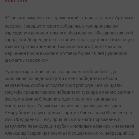
4 окт. 2016
44 юных шахматиста из приморской столицы, а также Артема и
поселка Новошахтинского собрались в муниципальном
учреждении дополнительного образования «Владивостокский
городской Дворец детского творчества», где флотский офицер
и многократный чемпион Тихоокеанского флота Николай
Вершинин после выхода в отставку более 10 лет руководил
шахматным кружком.
Турнир охарактеризовался напряженной борьбой – до
окончания последних партий имена победителей были
неизвестны, сообщил портал Sportprimorye. Все ожидали
триумфа прошлогоднего победителя турнира и явного рейтинг-
фаворита Амира Ободенко, единственного кандидата в
мастера спорта. Однако младшим по званию удалось дать
Амиру бой и в двух партиях – против Александры Иванченко и
Ильи Федоренко – ему пришлось признать поражение. В
результате переходящий кубок «Молодые надежды» завоевал
Александр Гаврик из поселка Новошахтинского, набравший 7,5