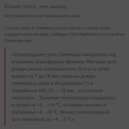
Фото: правительство Приморского края
Совсем скоро в Приморье распогодится, и солнце вновь
порадует жителей края, сообщает РИА VladNews со ссылкой на
Примгидромет.
«В прошедшие сутки Приморье находилось под
влиянием атмосферных фронтов. Местами шли
дожди разной интенсивности. Всего за сутки
выпало от 1 до 18 мм, сильные дожди
отмечались днём в Уссурийском ГО и
Тернейском МО, 25 — 28 мм, - рассказали
синоптики. - Дневные температуры находились
в пределах +9…+14 °С, на северо-востоке и
побережье +4…+8 °С. Ночью температурный
фон понизился до +4…-3 °С».