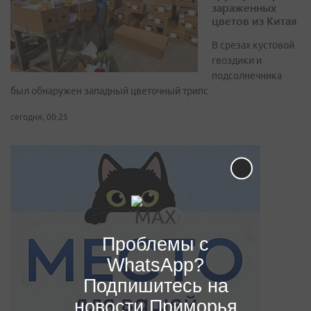
зараженных
цветов из Китая
В срезах кустовой
гвоздики и
подсолнечника
был обнаружен западный цветочный трипс
сегодня, 00:25
Проблемы с
WhatsApp?
Подпишитесь на
новости Приморья