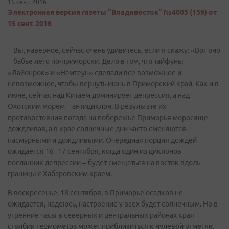
15 сент. 2016
Электронная версия газеты "Владивосток" №4003 (139) от
15 сент. 2016
– Вы, наверное, сейчас очень удивитесь, если я скажу: «Вот оно
– бабье лето по-приморски. Дело в том, что тайфуны
«Лайонрок» и «Намтеун» сделали все возможное и
невозможное, чтобы вернуть июнь в Приморский край. Как и в
июне, сейчас над Китаем доминирует депрессия, а над
Охотским морем – антициклон. В результате их
противостояния погода на побережье Приморья моросяще-
дождливая, а в крае солнечные дни часто сменяются
пасмурными и дождливыми. Очередная порция дождей
ожидается 16–17 сентября, когда один из циклонов –
посланник депрессии – будет смещаться на восток вдоль
границы с Хабаровским краем.
В воскресенье, 18 сентября, в Приморье осадков не
ожидается, надеюсь, настроение у всех будет солнечным. Но в
утренние часы в северных и центральных районах края
столбик термометра может приблизиться к нулевой отметке.