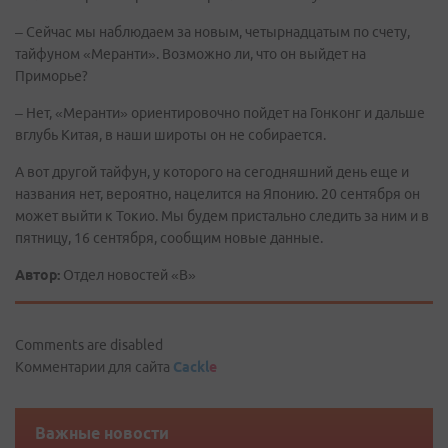
– Сейчас мы наблюдаем за новым, четырнадцатым по счету,
тайфуном «Меранти». Возможно ли, что он выйдет на
Приморье?
– Нет, «Меранти» ориентировочно пойдет на Гонконг и дальше
вглубь Китая, в наши широты он не собирается.
А вот другой тайфун, у которого на сегодняшний день еще и
названия нет, вероятно, нацелится на Японию. 20 сентября он
может выйти к Токио. Мы будем пристально следить за ним и в
пятницу, 16 сентября, сообщим новые данные.
Автор:
Отдел новостей «В»
Comments are disabled
Комментарии для сайта
Cackl
e
Важные новости