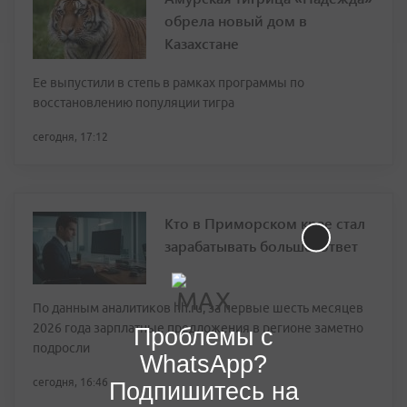
обрела новый дом в
Казахстане
Ее выпустили в степь в рамках программы по
восстановлению популяции тигра
сегодня, 17:12
Кто в Приморском крае стал
зарабатывать больше: ответ
По данным аналитиков hh.ru, за первые шесть месяцев
2026 года зарплатные предложения в регионе заметно
Проблемы с
подросли
WhatsApp?
сегодня, 16:46
Подпишитесь на