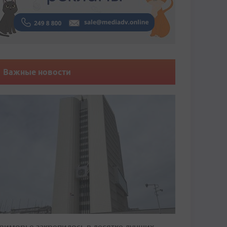
Важные новости
риморье закрепилось в десятке лучших