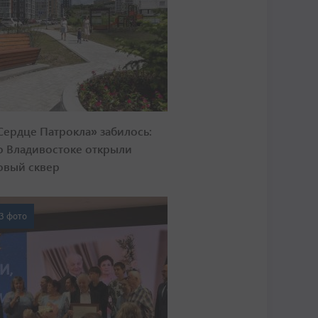
Сердце Патрокла» забилось:
о Владивостоке открыли
овый сквер
3 фото