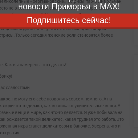
 великолепные «бергмановские» актрисы, та же Лив Ульман,
новости Приморья в MAX!
сто не в состоянии извлечь из них весь их европейский
стати, было и со мной. Когда я попала в Голливуд,
Подпишитесь сейчас!
ать, и потребовалось много времени, чтобы изменить
отенциально дать. Потому что не понимали, как широк
рисы. Только сегодня женские роли становятся более
е. Как вы намерены это сделать?
брику!
вас сладостями…
ладкое, но могу его себе позволить совсем немного. А на
ак люди что-то делают, как возникают удивительные вещи. У
азные вещи в мире, как что-то делается. Я уже побывала на
ак рождается такой деликатес, какая трудная это работа. Это
оженная икра станет деликатесом в баночке. Уверена, что и
открытия.