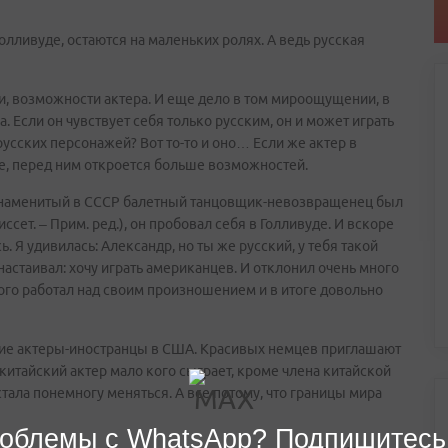
олливуде, остаются на маленьких ролях. А ведь русская
ки, возможности актера. И еще дело в том мироощущении, в
а. Если он чувствует себя только русским, он и может играть
русских персонажей? Вот то-то и оно… Если же актер в
е, перед ним откроется больше возможностей.
знаменитый в СССР балетный танцовщик-невозвращенец был
ет. – Прим. ред.), он пробовал себя в Голливуде. И вскоре
ь. Я удивилась: Александр, но ты же русский, у тебя такой
настаивал: хочу играть американцев. И отклонил очень много
много работал над своим произношением и в итоге довольно
гие актеры-иностранцы в США. Красивых немцев приглашают
китайский актер мало кого сыграет, кроме члена китайской
стала понемногу меняться. А все потому, что границы мира
облемы с WhatsApp? Подпишитесь