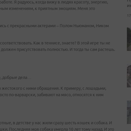
аботе. Я радуюсь, когда вижу в людях красоту, энергию,
и
ивным изменениям, к приятным эмоциям. Меня это
17
ались с прекрасными актерами – Полом Ньюманом, Ником
соответствовать. Как в теннисе, знаете? В этой игре ты не
должен присутствовать полностью. И тогда ты сам растешь.
ие, добрые дела…
 жестокого с ними обращения. К примеру, с лошадьми,
то по-варварски, забивают на мясо, относятся к ним
тные, в детстве у нас жили сразу шесть кошек и собака. И
ки. Последняя моя собака умерла 10 лет тому назад. И это