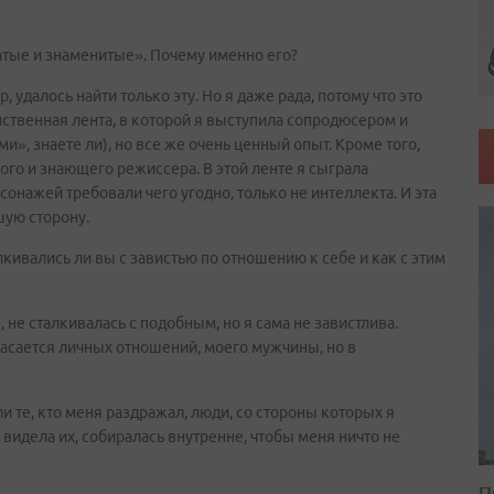
атые и знаменитые». Почему именно его?
 удалось найти только эту. Но я даже рада, потому что это
нственная лента, в которой я выступила сопродюсером и
и», знаете ли), но все же очень ценный опыт. Кроме того,
го и знающего режиссера. В этой ленте я сыграла
сонажей требовали чего угодно, только не интеллекта. И эта
шую сторону.
лкивались ли вы с завистью по отношению к себе и как с этим
, не сталкивалась с подобным, но я сама не завистлива.
 касается личных отношений, моего мужчины, но в
и те, кто меня раздражал, люди, со стороны которых я
 видела их, собиралась внутренне, чтобы меня ничто не
П