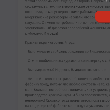
У этой проблемы есть еще одна сторона. Например,
столкнулись с тем, что американские режиссеры про
потенциал, не могут верно с ними работать. Так же, к
американские режиссеры не знали, что со мной дел
ситуацию. От меня не требовали того, что я могла п
эмоциональный диапазон европейской женщины, акт
глубокими. И я рада!
Красная икра и огромный труд
– Вы отмечаете свой день рождения во Владивосток
– О, мне пообещали экскурсию на кондитерскую фа
– Вы сладкоежка? Надеюсь, Владивосток засыплет 
– Нет-нет! – хохочет актриса. – Я, конечно, люблю с
фабрику пойду потому, что люблю смотреть на то, к
меня большая потребность понимать, как устроены р
производстве красной икры. И была поражена тем, к
невероятно! Сколько труда прилагается, пока замор
на кондитерской фабрике меня ждут изумительные 