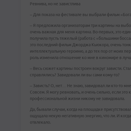
Ревнива, но не завистлива
– Для показа на фестивале вы выбрали фильм «Бог
– Я предложила организаторам три картины на выбор,
очень важная для меня картина. Во-первых, это еди
получила пусть тяжелый (работа с «большими боссам
это последний фильм Джорджа Кьюкора, очень тонко
интеллектуальную героиню, а до тех пор от моих пер
роль изменила отношение ко мне в киномире в луч
– Весь сюжет картины построен вокруг зависти. Ста
справлялись? Завидовали ли вы сами кому-то?
– Зависть? О, нет… Не знаю, завидовал ли кто-то мне
Совсем. Я могу ревновать, и очень сильно, если это
профессиональной жизни никому не завидовала.
Да, бывали случаи, когда на площадке присутствовал
ощущала некую негативную энергию, что ли. И когда
отвлекало.