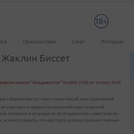
ика
Происшествия
Спорт
Интервью
 Жаклин Биссет
версия газеты "Владивосток" №4002 (138) от 14 сент. 2016
иса Жаклин Биссет сияет очень тонкой, аристократичной
 не участвует в заранее проигранной гонке за вечной
 как положено в ее возрасте. Во Владивостоке известная во
, и хочется верить, что наш город оказался для нее главным