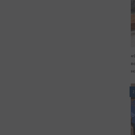
«
в
н
2