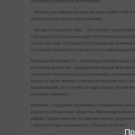
Голливуд и европейский потенциал
– Многие российские актеры не могут найти себя в Г
артистическая школа такая сильная…
– Все дело в акценте. Увы… Это сильно сужает рам
той сущности, которая исходит из человека, из актер
только русских. А сколько в голливудских фильмах 
состоянии преодолеть и акцент, и это мироощущени
Когда мы были вместе с Александром Годуновым (
в течение долгих лет гражданским мужем Жаклин Бисс
сказал: не хочу играть русских и немцев, отказываюс
акцент и такая типично славянская внешность! А он 
предложений. Но к его чести надо сказать, что он 
успешно снимался.
Впрочем, с подобной проблемой сталкиваются мно
играть исключительно нацистов. Филиппинский или 
мафии. Однако замечу, что именно сейчас ситуация 
стираются, мир смешивается, становится теснее…
Пр