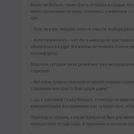
было так больно, такая грусть осталась в сердце, ч
много разъезжаю по миру, снимаюсь, а животное – с
там…
– Есть ли у вас твердое «нет» в смысле выбора ролей
– Категорического – нет. Но я никогда не чувствова
обнажаться в кадре. Я в жизни застенчива. У меня 
некомфортно.
Впрочем, сегодня таких ролей мне уже не предлагаю
старения!
– Вы очень плавно перешли от ролей главных герои
стараниям или просто благодаря удаче?
– Да, я удачлива! Скажу больше, я никогда не видела
кинематографе воспринимаю как путешествие. И во
Переход от героинь к характерным не был для меня
путешествие оттуда сюда. Я принимаю и осознаю св