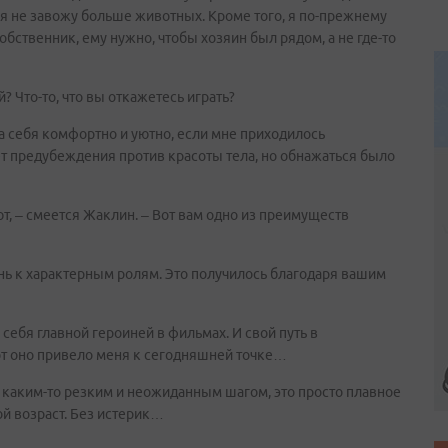
то я не завожу больше животных. Кроме того, я по-прежнему
обственник, ему нужно, чтобы хозяин был рядом, а не где-то
? Что-то, что вы откажетесь играть?
ла себя комфортно и уютно, если мне приходилось
нет предубеждения против красоты тела, но обнажаться было
т, – смеется Жаклин. – Вот вам одно из преимуществ
нь к характерным ролям. Это получилось благодаря вашим
 себя главной героиней в фильмах. И свой путь в
т оно привело меня к сегодняшней точке…
 каким-то резким и неожиданным шагом, это просто плавное
ой возраст. Без истерик…