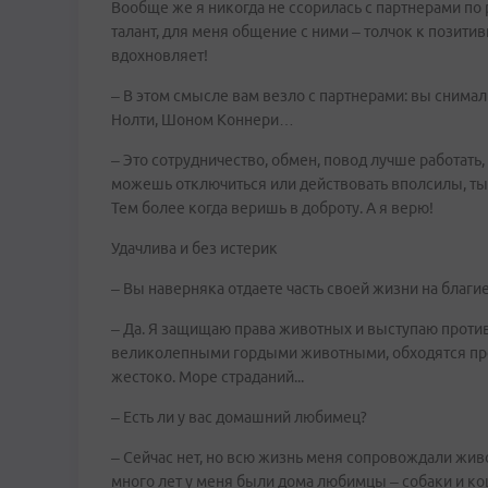
Вообще же я никогда не ссорилась с партнерами по р
талант, для меня общение с ними – толчок к позит
вдохновляет!
– В этом смысле вам везло с партнерами: вы сним
Нолти, Шоном Коннери…
– Это сотрудничество, обмен, повод лучше работать, 
можешь отключиться или действовать вполсилы, ты 
Тем более когда веришь в доброту. А я верю!
Удачлива и без истерик
– Вы наверняка отдаете часть своей жизни на благ
– Да. Я защищаю права животных и выступаю против
великолепными гордыми животными, обходятся прос
жестоко. Море страданий...
– Есть ли у вас домашний любимец?
– Сейчас нет, но всю жизнь меня сопровождали живо
много лет у меня были дома любимцы – собаки и кош