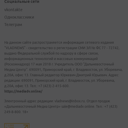
Социальные сети
vkontakte
Одноклассники
Телеграм
На данном сайте распространяется информация сетевого издания
"VLADNEWS" - свидетельство о регистрации СМИ ЭЛ № ФС 77 - 72742,
выдано Федеральной службой по надзору в сфере связи,
информационных технологий и массовых коммуникаций
(Роскомнадзор) 17 мая 2018 г. Учредитель ООО "Дальневосточный
Медиа Центр". 690091, Приморский край, г. Владивосток, ул. Уборевича,
д.20А, офис 13. Главный редактор Юркевич Дмитрий Юрьевич. Адрес
редакции: 690091, Приморский край, г. Владивосток, ул. Уборевича,
д.20А, офис 13. Тел.: +7 (423) 2-415-600.
https://mediadv.online/
Электронный адрес редакции: vladnews@inbox.ru. Отдел продаж
«Дальневосточный Медиа Центр» sale@mediadv.online. Тел.: +7 (423)
249-8-800. 18+