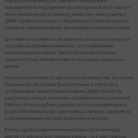
подпускали обычных участников без специальных
приглашений на мероприятия высшего ранга. В 2012 году все
было гораздо проще. К примеру, автор этих строк в кампусе
ДВФУ случайно столкнулся с Владимиром Путиным, тогда его
охрана не помешала сделать фотографию президента России.
Для главного пленарного заседания на сей раз использовался
просторный спортивный комплекс. Его основательно
переоборудовали внутри. Там состоялись выступления
лидеров России, Японии и Кореи и переговоры на высшем
уровне.
Что касается питания, то здесь уже были новшества. На сей раз
большинство ресторанов были платными, в том числе и
«Рыбный дом» перед главным входом в ДВФУ. Но для тех
участников, которые заплатили «за входной билет» на второй
ВЭФ по 250 тысяч рублей, вряд ли это стало разорительным.
Были и бесплатные кафе и рестораны, к примеру, журналисты
и обслуживающий персонал за питание не платили.
В этом году было привлечено несколько сот волонтеров,
многие со знанием иностранных языков – все они студенты