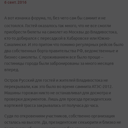
6 сент. 2016
А вот изнанка форума, то, без чего сам бы саммит и не
состоялся. Гостей оказалось так много, что не все смогли
приобрести билеты на самолет из Москвы до Владивостока,
кто-то добирался с пересадкой в Хабаровске или Южно-
Сахалинске. И это притом что помимо регулярных рейсов было
два собственных борта правительства РФ, ведомственные и
бизнес-самолеты. С проживанием все было проще –
гостиницы города были забронированы за много месяцев
вперед.
Остров Русский для гостей и жителей Владивостока не
перекрывали, как это было во время саммита АТЭС-2012.
Машины горожан никто не останавливал для досмотра и
проверки документов. Лишь для проезда президентских
кортежей трасса закрывалась от получаса до часа.
Судя по откровениям участников, собственно организация
осталась на высоте. Да, президентские секьюрити и близко не