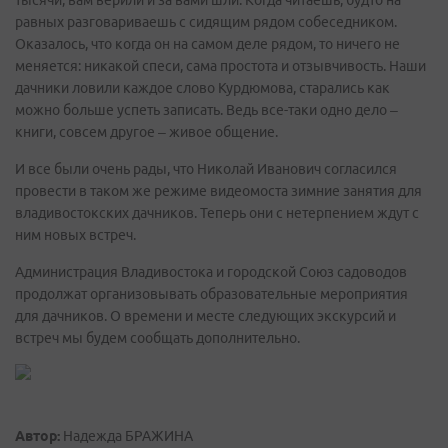
тысячи, вам верили и за вами шли. Когда читаешь, будто на
равных разговариваешь с сидящим рядом собеседником.
Оказалось, что когда он на самом деле рядом, то ничего не
меняется: никакой спеси, сама простота и отзывчивость. Наши
дачники ловили каждое слово Курдюмова, старались как
можно больше успеть записать. Ведь все-таки одно дело –
книги, совсем другое – живое общение.
И все были очень рады, что Николай Иванович согласился
провести в таком же режиме видеомоста зимние занятия для
владивостокских дачников. Теперь они с нетерпением ждут с
ним новых встреч.
Администрация Владивостока и городской Союз садоводов
продолжат организовывать образовательные мероприятия
для дачников. О времени и месте следующих экскурсий и
встреч мы будем сообщать дополнительно.
Автор:
Надежда БРАЖИНА