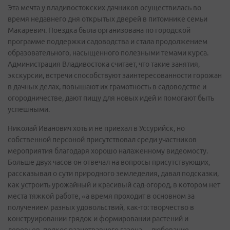
Эта мечта у владивостокских дачников осуществилась во
время недавнего дня открытых дверей в питомнике семьи
Макаревич. Поездка была организована по городской
программе поддержки садоводства и стала продолжением
образовательного, насыщенного полезными темами курса.
Администрация Владивостока считает, что такие занятия,
экскурсии, встречи способствуют заинтересованности горожан
в дачных делах, повышают их грамотность в садоводстве и
огородничестве, дают пищу для новых идей и помогают быть
успешными.
Николай Иванович хоть и не приехал в Уссурийск, но
собственной персоной присутствовал среди участников
мероприятия благодаря хорошо налаженному видеомосту.
Больше двух часов он отвечал на вопросы присутствующих,
рассказывал о сути природного земледелия, давал подсказки,
как устроить урожайный и красивый сад-огород, в котором нет
места тяжкой работе, «а время проходит в основном за
получением разных удовольствий, как-то: творчество в
конструировании грядок и формировании растений и