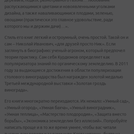
деревьев, подкос разнотравного газона… любование
распускающимися цветами и новоявленными уголками
дизайна, а также наваливающимися плодами, зеленью,
овощами (практически это главное удовольствие, ради
которого мы и держим дачи)…».
Стиль его книг легкий и остроумный, очень простой. Такой он и
сам – Николай Иванович, «для друзей просто Ник». Если
заглянуть в биографию: ученый-агроном, который предпочел
теории практику. Сам себя Курдюмов определяет как
популяризатора знаний по органическому земледелию. В 2011
году за выдающиеся достижения в области популяризации
столового виноградарства был награжден золотой медалью
Третьей международной выставки «Золотая гроздь
винограда».
Его книги многократно переиздаются. Их немало: «Умный сад»,
«Умный огород», «Умная бахча», «Умный виноградник»,
«Умная теплица», «Мастерство плодородия», «Защита вместо
борьбы», «Экономика земледелия без иллюзий». Попробуйте
написать проще и в то же время умнее, чтобы вас читали