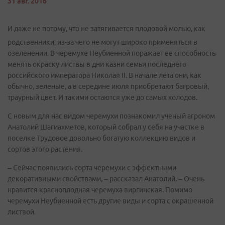
31 авг. 2016
И даже не потому, что не затягивается плодовой молью, как
родственники, из-за чего не могут широко применяться в
озеленении. В черемухе Неубиенной поражает ее способность
менять окраску листвы в дни казни семьи последнего
российского императора Николая II. В начале лета они, как
обычно, зеленые, а в середине июля приобретают багровый,
траурный цвет. И такими остаются уже до самых холодов.
С новым для нас видом черемухи познакомил ученый агроном
Анатолий Шагиахметов, который собрал у себя на участке в
поселке Трудовое довольно богатую коллекцию видов и
сортов этого растения.
– Сейчас появились сорта черемухи с эффектными
декоративными свойствами, – рассказал Анатолий. – Очень
нравится красноплодная черемуха виргинская. Помимо
черемухи Неубиенной есть другие виды и сорта с окрашенной
листвой.