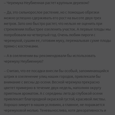
– Черемуха Неубиенная растет крупным деревом?
– Да, это сильнорослое растение, но с помощью обрезки
можно успешно сдерживать его рост на высоте двух-трех
метров. Зато оно быстро растет, что нельзя не оценить при
стремлении побыстрее озеленить участок. А первые плоды мы
попробовали на четвертый год. Очень любим пироги с
черемухой, сушим ее, готовим муку, перемалывая сухие плоды
прямо с косточками.
– А в озеленении вы рекомендовали бы использовать
черемуху Неубиенную?
– Считаю, что ее посадки внесли бы особый, запоминающийся
штрих в озеленение улиц наших городов, привлекали бы
внимание с весны до осени. Весной черемуха прекрасно
цветет примерно в течение двух недель, наполняя округу
приятным ароматом. А с середины лета до глубокой осени
привлекает благородной окраской густой, красивой листвы.
Хорошо зимует в наших условиях, а главное, не поражается
черемуховой молью. Теневынослива, хотя декоративность и