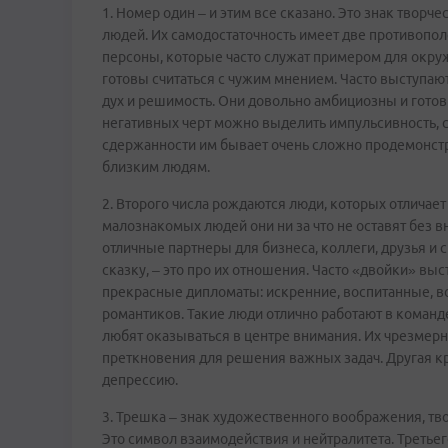
1. Номер один – и этим все сказано. Это знак твор
людей. Их самодостаточность имеет две противопол
персоны, которые часто служат примером для окруж
готовы считаться с чужим мнением. Часто выступают
дух и решимость. Они довольно амбициозны и готов
негативных черт можно выделить импульсивность, с
сдержанности им бывает очень сложно продемонстр
близким людям.
2. Второго числа рождаются люди, которых отличае
малознакомых людей они ни за что не оставят без в
отличные партнеры для бизнеса, коллеги, друзья и
сказку, – это про их отношения. Часто «двойки» выс
прекрасные дипломаты: искренние, воспитанные, в
романтиков. Такие люди отлично работают в команде
любят оказываться в центре внимания. Их чрезмерн
преткновения для решения важных задач. Другая кр
депрессию.
3. Трешка – знак художественного воображения, тв
Это символ взаимодействия и нейтралитета. Треть