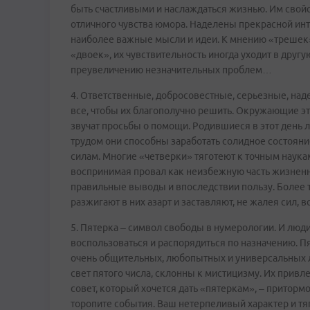
быть счастливыми и наслаждаться жизнью. Им свой
отличного чувства юмора. Наделены прекрасной ин
наиболее важные мысли и идеи. К мнению «трешек» 
«двоек», их чувствительность иногда уходит в друг
преувеличению незначительных проблем…
4. Ответственные, добросовестные, серьезные, над
все, чтобы их благополучно решить. Окружающие это
звучат просьбы о помощи. Родившиеся в этот день
трудом они способны заработать солидное состояние.
силам. Многие «четверки» тяготеют к точным наука
воспринимая провал как неизбежную часть жизненн
правильные выводы и впоследствии пользу. Более т
разжигают в них азарт и заставляют, не жалея сил, в
5. Пятерка – символ свободы в нумерологии. И люди
воспользоваться и распорядиться по назначению. П
очень общительных, любопытных и универсальных лю
свет пятого числа, склонны к мистицизму. Их привл
совет, который хочется дать «пятеркам», – приторм
торопите события. Ваш нетерпеливый характер и тя