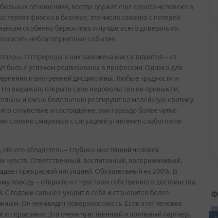
абильных отношениях, всегда держат еще одного человека в
о терпят фиаско в бизнесе, это число связано с потерей
инансам особенно бережливо и лучше всего доверить их
 погасить неблагоприятные события.
азеры. От природы в них заложена масса талантов – от
гут быть с успехом реализованы в профессии. Однако для
терпения и внутренней дисциплины. Любые трудности и
Но выражать открыто свое недовольство не привыкли,
тельны и очень болезненно реагируют на малейшую критику.
ито сочувствие и сострадание, они гораздо более чутко
им сложно смириться с ситуацией угнетения слабого или
, что его обладатель – глубоко мыслящий человек
ых чувств. Ответственный, воспитанный, восприимчивый,
адает прекрасной интуицией. Обязательный на 200%. В
му поводу – открыто и с чувством собственного достоинства,
Ф
. С годами сильнее уходит в себя и становится более
ым. Он ненавидит поверхностность. Если этот человек
е и серьезные. Это очень чувственный и лояльный партнер.