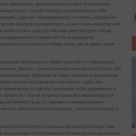
ческих, креативных, оригинальных и крайне независимых
ожные грани: с одной стороны, это уверенные в себе
ающих, с другой – индивидуалисты и эгоисты, которые не
 в роли лидеров и инициаторов – в них сильны новаторский
ы пойти на риск ради достижения заветной цели. Среди
амонадеянность и упрямство. Из-за природной
ировать всю полноту и глубину своих чувств даже самым
т сверхчувствительность. Любую просьбу со стороны даже
нимания. Двойка – символ равновесия и крепкого союза. Это
 спутники жизни. Любовная история, похожая на волшебную
тупают в роли посредников и третейских судей, они
осприимчивые. А еще это сакральное число художников и
, но вместе с тем не склонны проявлять инициативу и не
ая застенчивость часто становится главным камнем
айность чувствительного характера – склонность впадать в
орческого интеллекта, коммуникабельности и сочувствия.
его числа рождаются неутомимые оптимисты, которые умеют
П