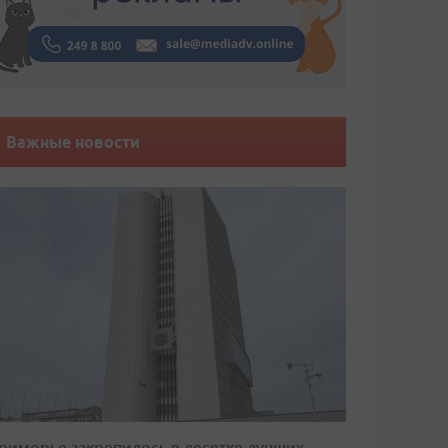
Важные новости
риморье закрепилось в десятке лучших