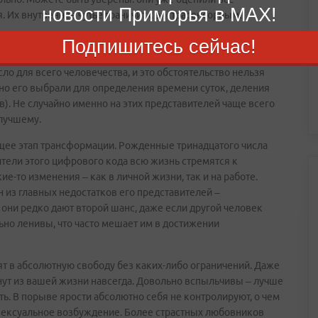
новости Приморья в MAX!
 Их внутреннее чутье граничит с экстрасенсорным.
числа, взяли твердую волю, позитивное отношение к жизни и
Подпишитесь сейчас!
ю гармонию, баланс сил, блестящий организационный талант
ло для всего человечества, и это обстоятельство нельзя
нно его выбрали для определения времени суток, деления
). Не случайно именно на этих представителей чаще всего
 лучшему.
ющее этап трансформации. Рожденные тринадцатого числа
тели этого цифрового кода всю жизнь стремятся к
е-то изменения – как в личной жизни, так и на работе.
н из главных недостатков его представителей –
они редко дают второй шанс, даже если другой человек
льно ленивы, что часто мешает им в достижении
ят в абсолютную свободу без каких-либо ограничений. Даже
знут из вашей жизни навсегда. Довольно вспыльчивы – лучше
ть. В порыве ярости абсолютно себя не контролируют, о чем
 сексуальное возбуждение. Более страстных любовников