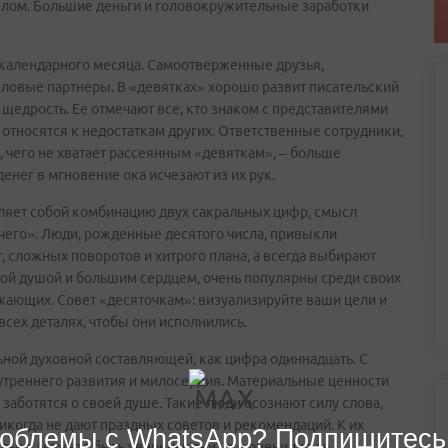
елом. Большие деньги и головокружительные заработки
 календарного месяца. Самоотверженные друзья,
ловые партнеры. В «девятках» хорошо развит писательский
 – щедрость. Ее отмечают все, кто знаком с представителями
относятся к недостаткам других. Ответственные сотрудники,
, чего не хватает рассеянным «девяткам», – больше
нег в мгновение ока исчезают из их рук.
вляет собой комбинацию двух сакральных цифр, смысл
чего». Люди, рожденные десятого числа, привыкли
г, сложных поворотов и хитрого плана, а всегда выбирают
той душой и большим сердцем, очень популярны среди своих
жающих. Совет «десяточкам»: визуализируйте ваши цели и
всех деталях, чтобы они исполнились.
льной духовной составляющей, как цифра одиннадцать. С
нутреннего развития и милосердия. Материальные ценности
заботятся о своей душе. Такие люди осознают силу слова,
никогда не дают праздных советов и рекомендаций. К их
облемы с WhatsApp? Подпишитесь
льно. Можете быть уверены: они уже оценили все