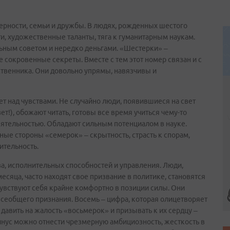
верности, семьи и дружбы. В людях, рожденных шестого
ти, художественные таланты, тяга к гуманитарным наукам.
ьным советом и нередко деньгами. «Шестерки» –
сокровенные секреты. Вместе с тем этот номер связан и с
ственника. Они довольно упрямы, навязчивы и
ает над чувствами. Не случайно люди, появившиеся на свет
ет!), обожают читать, готовы все время учиться чему-то
еятельностью. Обладают сильным потенциалом в науке.
ые стороны «семерок» – скрытность, страсть к спорам,
ительность.
ва, исполнительных способностей и управления. Люди,
есяца, часто находят свое призвание в политике, становятся
увствуют себя крайне комфортно в позиции силы. Они
 всеобщего признания. Восемь – цифра, которая олицетворяет
давить на жалость «восьмерок» и призывать к их сердцу –
инус можно отнести чрезмерную амбициозность, жесткость в