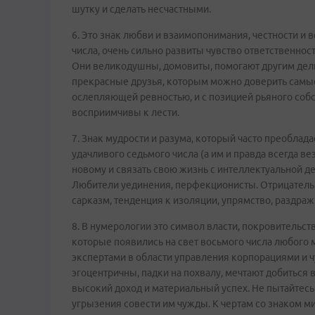
шутку и сделать несчастными.
6. Это знак любви и взаимопонимания, честности и 
числа, очень сильно развиты чувство ответственнос
Они великодушны, домовиты, помогают другим дел
прекрасные друзья, которым можно доверить самые 
ослепляющей ревностью, и с позицией рьяного соб
восприимчивы к лести.
7. Знак мудрости и разума, который часто преоблад
удачливого седьмого числа (а им и правда всегда вез
новому и связать свою жизнь с интеллектуальной д
Любители уединения, перфекционисты. Отрицательн
сарказм, тенденция к изоляции, упрямство, раздраж
8. В нумерологии это символ власти, покровительст
которые появились на свет восьмого числа любого м
экспертами в области управления корпорациями и ч
эгоцентричны, падки на похвалу, мечтают добиться
высокий доход и материальный успех. Не пытайтесь 
угрызения совести им чужды. К чертам со знаком м