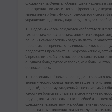
сложно найти. Очень влюбчивы, даже находясь в ст
поле зрения. Носители этого цифрового кода нередк
материальных благ. Им стоит относиться к своим ф
управление надежному партнеру, чья аура способна
15. Под этим числом рождаются изобретатели и фант
технических до поэтических, многие из которых мо
решения самых сложных задач им часто не хватает 
проблемы воспринимают слишком близко к сердцу. 
предпочитая промолчать. Они чрезвычайно чувстви
У представителей этого цифрового кода сильно разв
ощущают боль другого человека, чем большинство, 
беспомощного.
16. Персональный номер шестнадцать говорит о том
аналитического склада, ничто не выдает его истинн
щедрый, по-своему загадочный и независимый. Обл
юности не боится высказывать свое мнение по любо
но, увы, потом часто слывет всезнайкой и выскочкой
сдержанным, закрытым, малообщительным, осторожн
решил начать отношения, значит его чувства сильны