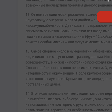
возможные последствия принятия данного решения.
12. От номера одни люди, рожденные двенадцатого 
неугасающую энергию. А вот от двойки – внутренню
и коммуникабельность. Двенадцать – сакральное чис
списывать со счетов. Больше тысячи лет назад име
года на месяцы и измерения длины (фут = 12 дюймов
ложится особая миссия – они могут изменить мир к
13. Самое спорное число в нумерологии, обознача
люди никого не могут оставить равнодушными. Носи
совершенству, в их жизни постоянно происходят каки
Слово «стабильность» явно не из их лексикона. Оди
нетерпимость к окружающим. После крупной ссоры 
этого явно заслуживает. Кроме того, эти люди дово
поставленных целей.
14. Это число принадлежит тем людям, которые вер
не пытайтесь их в чем-либо ограничивать, они исче
не попадаться им под горячую руку, можно схлопота
потом жалеют. Характерная особенность – сильное