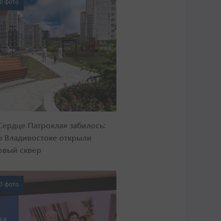
0 фото
Сердце Патрокла» забилось:
о Владивостоке открыли
овый сквер
3 фото