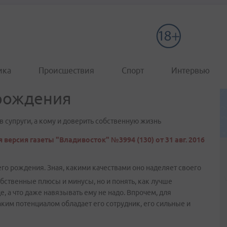
ика
Происшествия
Спорт
Интервью
 рождения
в супруги, а кому и доверить собственную жизнь
 версия газеты "Владивосток" №3994 (130) от 31 авг. 2016
его рождения. Зная, какими качествами оно наделяет своего
бственные плюсы и минусы, но и понять, как лучше
е, а что даже навязывать ему не надо. Впрочем, для
аким потенциалом обладает его сотрудник, его сильные и