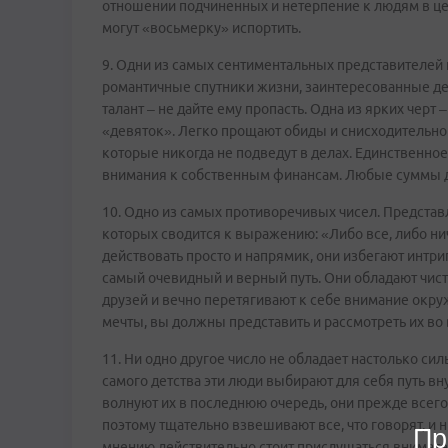
отношении подчиненных и нетерпение к людям в ц
могут «восьмерку» испортить.
9. Одни из самых сентиментальных представителей
романтичные спутники жизни, заинтересованные де
талант – не дайте ему пропасть. Одна из ярких черт
«девяток». Легко прощают обиды и снисходительно 
которые никогда не подведут в делах. Единственное
внимания к собственным финансам. Любые суммы де
10. Одно из самых противоречивых чисел. Предста
которых сводится к выражению: «Либо все, либо ни
действовать просто и напрямик, они избегают интри
самый очевидный и верный путь. Они обладают чис
друзей и вечно перетягивают к себе внимание окру
мечты, вы должны представить и рассмотреть их во 
11. Ни одно другое число не обладает настолько си
самого детства эти люди выбирают для себя путь в
волнуют их в последнюю очередь, они прежде всего 
поэтому тщательно взвешивают все, что говорят, и 
Пр
мнению действительно стоит прислушаться внимате