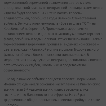
торжественной церемонией возложения цветов к стеле
«Город воинской славы» на центральной площади. Затем венки
и цветы будут возложены к Стене памяти героев–
владивостокцев, погибших в годы Великой Отечественной
войны, к Вечному огню мемориала «Боевая слава ТОФ» на
Корабельной набережной. Продолжатся мероприятия
возложением венков и цветов к памятнику морякам торгового
флота, погибшим в годы Великой Отечественной войны. Также
торжественная церемония пройдет в Гайдамакском сквере –
цветы возложат к братской могиле моряков Тихоокеанского
флота, погибших в боях с японскими милитаристами. В
мероприятиях примут участие ветераны, воспитанники военно-
патриотических клубов, школьники и представители
общественности.
Еще одно важное событие пройдет в поселке Пограничном.
Именно отсюда начали основное наступление на Квантунскую
армию части 5-й ударной армии, и здесь располагались
госпитали 1-го Дальневосточного фронта. На сей раз
традиционные общественные поминовения пройдут на сопке
Снеговой.