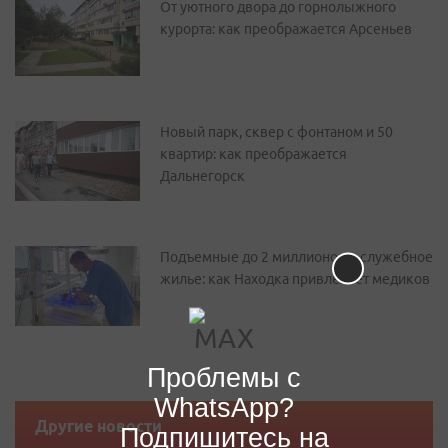
От уютного двора до горнолыжного
курорта: как преображается Арсеньев
Новый парк, сквер с фонтаном и 50
квартир: как преображается
Дальнегорск
Подъемные до 2 миллионов и служебное
жилье: как Находка привлекает медиков
Проблемы с
WhatsApp?
Другие новости
Подпишитесь на