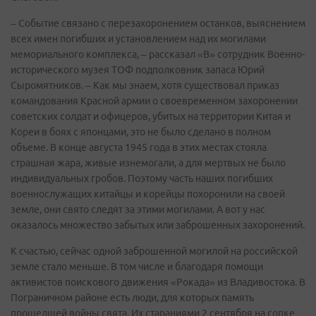
– Событие связано с перезахоронением останков, выяснением
всех имен погибших и установлением над их могилами
мемориального комплекса, – рассказал «В» сотрудник Военно-
исторического музея ТОФ подполковник запаса Юрий
Сыромятников. – Как мы знаем, хотя существовал приказ
командования Красной армии о своевременном захоронении
советских солдат и офицеров, убитых на территории Китая и
Кореи в боях с японцами, это не было сделано в полном
объеме. В конце августа 1945 года в этих местах стояла
страшная жара, живые изнемогали, а для мертвых не было
индивидуальных гробов. Поэтому часть наших погибших
военнослужащих китайцы и корейцы похоронили на своей
земле, они свято следят за этими могилами. А вот у нас
оказалось множество забытых или заброшенных захоронений.
К счастью, сейчас одной заброшенной могилой на российской
земле стало меньше. В том числе и благодаря помощи
активистов поискового движения «Рокада» из Владивостока. В
Пограничном районе есть люди, для которых память
прошедшей войны свята. Их стараниями 2 сентября на сопке