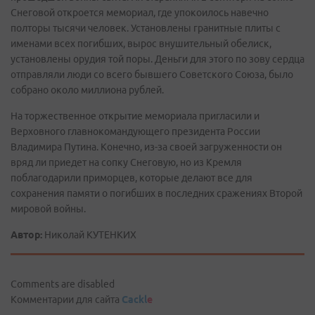
Снеговой откроется мемориал, где упокоилось навечно
полторы тысячи человек. Установлены гранитные плиты с
именами всех погибших, вырос внушительный обелиск,
установлены орудия той поры. Деньги для этого по зову сердца
отправляли люди со всего бывшего Советского Союза, было
собрано около миллиона рублей.
На торжественное открытие мемориала пригласили и
Верховного главнокомандующего президента России
Владимира Путина. Конечно, из-за своей загруженности он
вряд ли приедет на сопку Снеговую, но из Кремля
поблагодарили приморцев, которые делают все для
сохранения памяти о погибших в последних сражениях Второй
мировой войны.
Автор:
Николай КУТЕНКИХ
Comments are disabled
Комментарии для сайта
Cackl
e