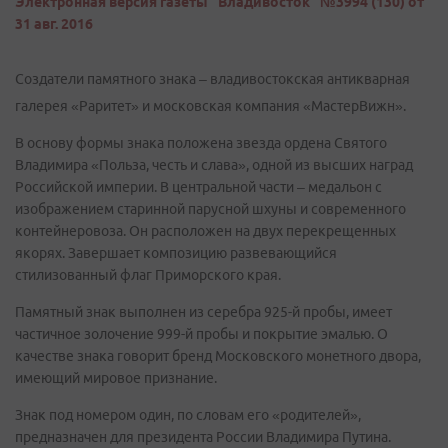
Электронная версия газеты "Владивосток" №3994 (130) от
31 авг. 2016
Создатели памятного знака – владивостокская антикварная
галерея «Раритет» и московская компания «МастерВижн».
В основу формы знака положена звезда ордена Святого
Владимира «Польза, честь и слава», одной из высших наград
Российской империи. В центральной части – медальон с
изображением старинной парусной шхуны и современного
контейнеровоза. Он расположен на двух перекрещенных
якорях. Завершает композицию развевающийся
стилизованный флаг Приморского края.
Памятный знак выполнен из серебра 925-й пробы, имеет
частичное золочение 999-й пробы и покрытие эмалью. О
качестве знака говорит бренд Московского монетного двора,
имеющий мировое признание.
Знак под номером один, по словам его «родителей»,
предназначен для президента России Владимира Путина.