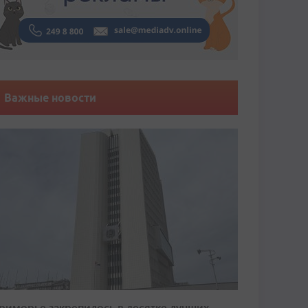
Важные новости
риморье закрепилось в десятке лучших