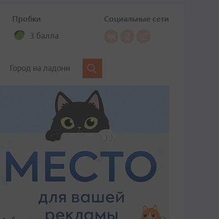
Пробки
Социальные сети
3 балла
Город на ладони