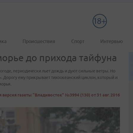
ика
Происшествия
Спорт
Интервью
орье до прихода тайфуна
огоде, периодически льет дождь и дуют сильные ветры. Но
. Дорогу ему прикрывает тихоокеанский циклон, который и
морья.
 версия газеты "Владивосток" №3994 (130) от 31 авг. 2016