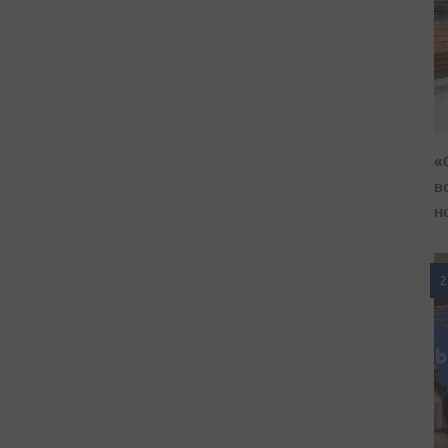
«
в
н
2