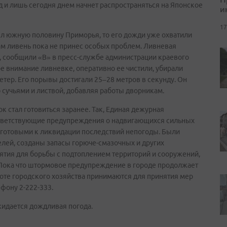
д и лишь сегодня днем начнет распространяться на Японское
и
17
ыл южную половину Приморья, то его дожди уже охватили
ам ливень пока не принес особых проблем. Ливневая
, сообщили «В» в пресс-службе администрации краевого
е внимание ливневке, оперативно ее чистили, убирали
етер. Его порывы достигали 25–28 метров в секунду. Он
сучьями и листвой, добавляя работы дворникам.
стал готовиться заранее. Так, Единая дежурная
ответствующие предупреждения о надвигающихся сильных
ь готовыми к ликвидации последствий непогоды. Были
лей, созданы запасы горюче-смазочных и других
ятия для борьбы с подтоплением территорий и сооружений,
 Пока что штормовое предупреждение в городе продолжает
оте городского хозяйства принимаются для принятия мер
фону 2-222-333.
жидается дождливая погода.