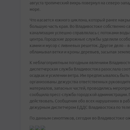
августа тропический вихрь повернул на северо-запа
море.
Что касается южного циклона, который ранее накр
большую часть края. Во Владивостоке собственно с
канализация успешно справлялась с потоками воды
центра. Городские дорожные службы уделили особо
камни и мусор с ливневых решеток. Другое дело – в
обламывал ветки и кроны деревьев, засыпая землю 
К неблагоприятным погодным явлениям Владивосток 
диспетчерская служба Владивостока разослала со
осадках и усилении ветра. Им предписывалось быт
организованы дежурства ответственных руководите
материалов, запасных частей, проводились меропри
сообщила пресс-служба городской администрации.
действовать. Сообщения обо всех нарушениях в раб
дежурным диспетчером ЕДДС Владивостока по теле
По данным синоптиков, сегодня во Владивостоке о