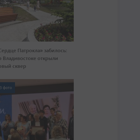
Сердце Патрокла» забилось:
о Владивостоке открыли
овый сквер
3 фото