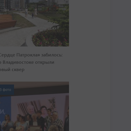
Сердце Патрокла» забилось:
о Владивостоке открыли
овый сквер
3 фото