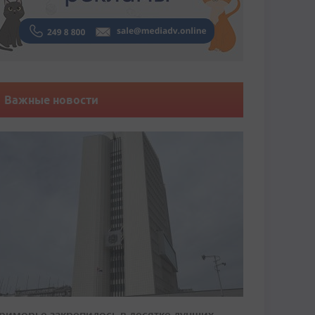
Важные новости
риморье закрепилось в десятке лучших