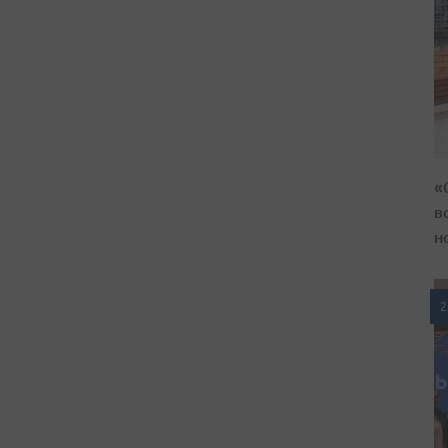
«
в
н
2